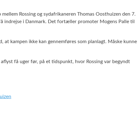
mp mellem Rossing og sydafrikaneren Thomas Oosthuizen den 7.
få indrejse i Danmark. Det fortæller promoter Mogens Palle til
skyld, at kampen ikke kan gennemføres som planlagt. Måske kunne
flyst få uger før, på et tidspunkt, hvor Rossing var begyndt
uizen