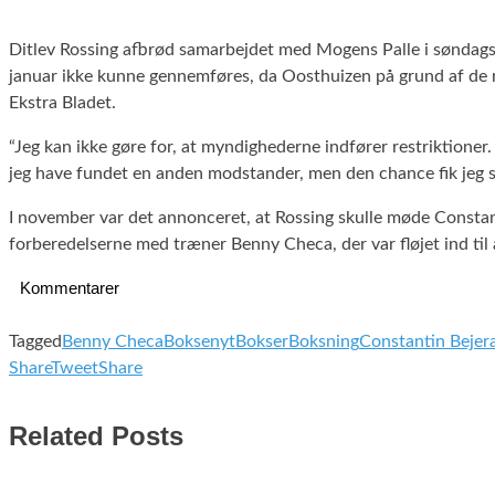
Ditlev Rossing afbrød samarbejdet med Mogens Palle i søndags
januar ikke kunne gennemføres, da Oosthuizen på grund af de re
Ekstra Bladet.
“Jeg kan ikke gøre for, at myndighederne indfører restriktione
jeg have fundet en anden modstander, men den chance fik jeg sle
I november var det annonceret, at Rossing skulle møde Constant
forberedelserne med træner Benny Checa, der var fløjet ind til
Kommentarer
Tagged
Benny Checa
Boksenyt
Bokser
Boksning
Constantin Bejer
Share
Tweet
Share
Related Posts