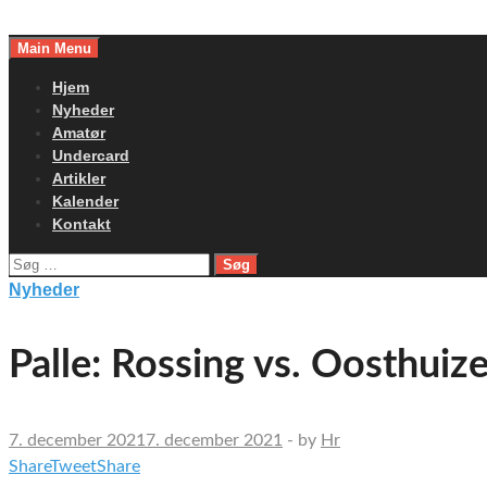
Skip
to
Main Menu
content
Hjem
Nyheder
Amatør
Undercard
Artikler
Kalender
Kontakt
Søg
efter:
Nyheder
Palle: Rossing vs. Oosthuizen
7. december 2021
7. december 2021
-
by
Hr
Share
Tweet
Share