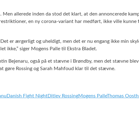
. Men allerede inden da stod det klart, at den annoncerede ka
striktioner, en ny corona-variant har medført, ikke ville kunne 
r. Det er ærgerligt og uheldigt, men det er nu engang ikke min 
t ikke,” siger Mogens Palle til Ekstra Bladet.
in Bejenaru, også på et stævne i Brøndby, men det stævne blev a
 at gøre Rossing og Sarah Mahfoud klar til det stævne.
anu
Danish Fight Night
Ditlev Rossing
Mogens Palle
Thomas Oosth