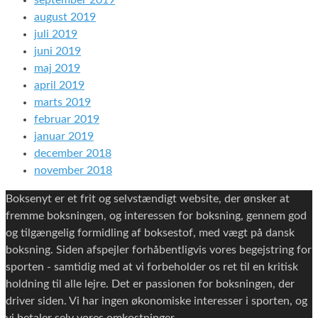
september 2019
august 2019
juli 2019
juni 2019
maj 2019
april 2019
marts 2019
februar 2019
januar 2019
december 2018
november 2018
Boksenyt er et frit og selvstændigt website, der ønsker at
fremme boksningen, og interessen for boksning, gennem god
og tilgængelig formidling af boksestof, med vægt på dansk
boksning. Siden afspejler forhåbentligvis vores begejstring for
sporten - samtidig med at vi forbeholder os ret til en kritisk
holdning til alle lejre. Det er passionen for boksningen, der
driver siden. Vi har ingen økonomiske interesser i sporten, og