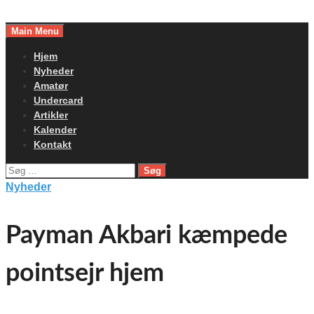
Skip
to
Main Menu
content
Hjem
Nyheder
Amatør
Undercard
Artikler
Kalender
Kontakt
Søg
efter:
Nyheder
Payman Akbari kæmpede
pointsejr hjem