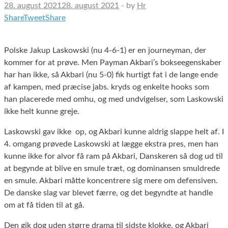
28. august 2021
28. august 2021
-
by
Hr
Share
Tweet
Share
Polske Jakup Laskowski (nu 4-6-1) er en journeyman, der
kommer for at prøve. Men Payman Akbari’s bokseegenskaber
har han ikke, så Akbari (nu 5-0) fik hurtigt fat i de lange ende
af kampen, med præcise jabs. kryds og enkelte hooks som
han placerede med omhu, og med undvigelser, som Laskowski
ikke helt kunne greje.
Laskowski gav ikke op, og Akbari kunne aldrig slappe helt af. I
4. omgang prøvede Laskowski at lægge ekstra pres, men han
kunne ikke for alvor få ram på Akbari, Danskeren så dog ud til
at begynde at blive en smule træt, og dominansen smuldrede
en smule. Akbari måtte koncentrere sig mere om defensiven.
De danske slag var blevet færre, og det begyndte at handle
om at få tiden til at gå.
Den gik dog uden større drama til sidste klokke, og Akbari