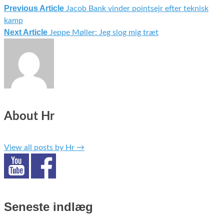
Previous Article
Jacob Bank vinder pointsejr efter teknisk
Indlægsnavigation
kamp
Next Article
Jeppe Møller: Jeg slog mig træt
About Hr
View all posts by Hr
→
Seneste indlæg