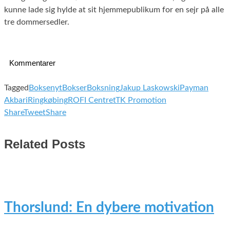
kunne lade sig hylde at sit hjemmepublikum for en sejr på alle
tre dommersedler.
Kommentarer
Tagged
Boksenyt
Bokser
Boksning
Jakup Laskowski
Payman
Akbari
Ringkøbing
ROFI Centret
TK Promotion
Share
Tweet
Share
Related Posts
Thorslund: En dybere motivation