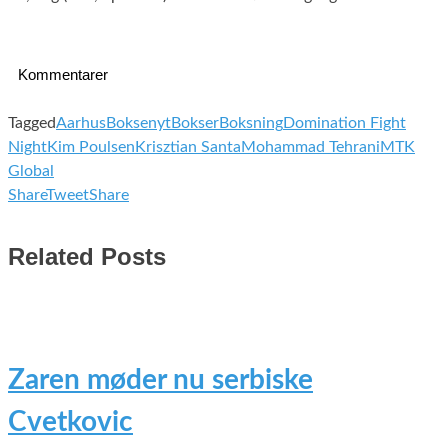
Kommentarer
Tagged
Aarhus
Boksenyt
Bokser
Boksning
Domination Fight
Night
Kim Poulsen
Krisztian Santa
Mohammad Tehrani
MTK
Global
Share
Tweet
Share
Related Posts
Zaren møder nu serbiske
Cvetkovic