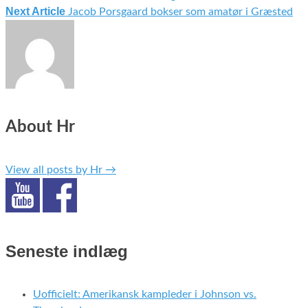
Indlægsnavigation
Next Article
Jacob Porsgaard bokser som amatør i Græsted
About Hr
View all posts by Hr
→
Seneste indlæg
Uofficielt: Amerikansk kampleder i Johnson vs.