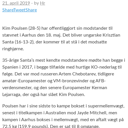
21. april 2019
-
by
Hr
Share
Tweet
Share
Kim Poulsen (28-5) har offentliggjort sin modstander til
stævnet i Aarhus den 18. maj. Det bliver ungarske Krisztian
Santa (16-13-2), der kommer til at stå i det modsatte
ringhjørne.
35-årige Santa’s mest kendte modstandere mødte han begge i
Spanien i 2017, i begge tilfælde med hurtige KO-nederlag til
følge. Det var mod russeren Artem Chebotarev, tidligere
amatør-Europamester og VM-bronzevinder og AFB-
verdensmester, og den senere Europamester Kerman
Lejarraga, der også har slået Kim Poulsen.
Poulsen har i sine sidste to kampe bokset i supermellemvægt,
senest i titelkampen i Australien mod Jayde Mitchell, men
kampen i Aarhus bokses i mellemvægt, med en aftalt vægt på
72,5 kg (159,9 pounds). Den er sat til 8 omgange.