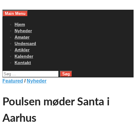
Skip
to
Main Menu
content
Hjem
Nyheder
Amatør
Undercard
Artikler
Kalender
Kontakt
Søg
efter:
Featured
/
Nyheder
Poulsen møder Santa i
Aarhus