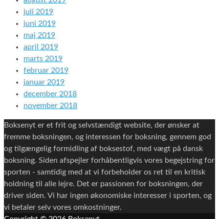
august 2019
juli 2019
juni 2019
maj 2019
april 2019
marts 2019
februar 2019
januar 2019
december 2018
november 2018
Boksenyt er et frit og selvstændigt website, der ønsker at
fremme boksningen, og interessen for boksning, gennem god
og tilgængelig formidling af boksestof, med vægt på dansk
boksning. Siden afspejler forhåbentligvis vores begejstring for
sporten - samtidig med at vi forbeholder os ret til en kritisk
holdning til alle lejre. Det er passionen for boksningen, der
driver siden. Vi har ingen økonomiske interesser i sporten, og
vi betaler selv vores omkostninger.