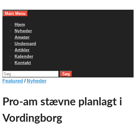
Skip
to
Main Menu
content
Hjem
Nyheder
Amatør
Undercard
Artikler
Kalender
Kontakt
Søg
efter:
Featured
/
Nyheder
Pro-am stævne planlagt i
Vordingborg