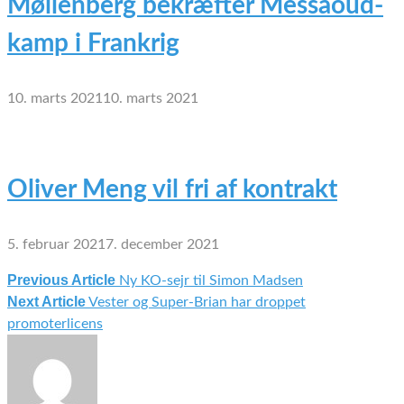
Møllenberg bekræfter Messaoud-
kamp i Frankrig
10. marts 2021
10. marts 2021
Oliver Meng vil fri af kontrakt
5. februar 2021
7. december 2021
Previous Article
Ny KO-sejr til Simon Madsen
Indlægsnavigation
Next Article
Vester og Super-Brian har droppet
promoterlicens