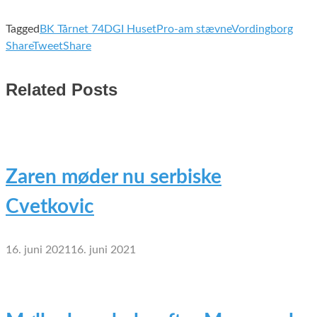
Tagged
BK Tårnet 74
DGI Huset
Pro-am stævne
Vordingborg
Share
Tweet
Share
Related Posts
Zaren møder nu serbiske
Cvetkovic
16. juni 2021
16. juni 2021