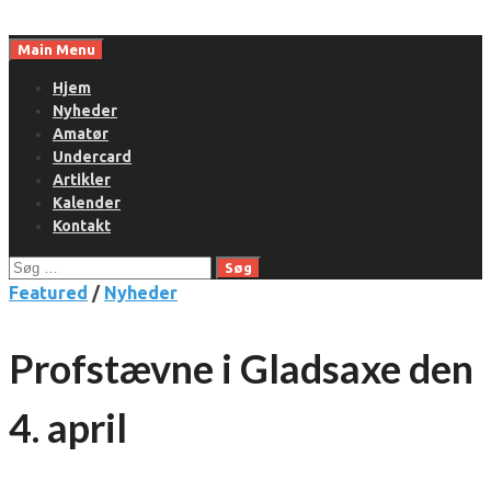
Skip
to
Main Menu
content
Hjem
Nyheder
Amatør
Undercard
Artikler
Kalender
Kontakt
Søg
efter:
Featured
/
Nyheder
Profstævne i Gladsaxe den
4. april