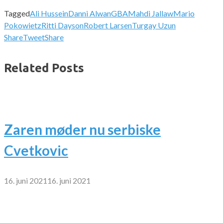
Tagged
Ali Hussein
Danni Alwan
GBA
Mahdi Jallaw
Mario
Pokowietz
Ritti Dayson
Robert Larsen
Turgay Uzun
Share
Tweet
Share
Related Posts
Zaren møder nu serbiske
Cvetkovic
16. juni 2021
16. juni 2021