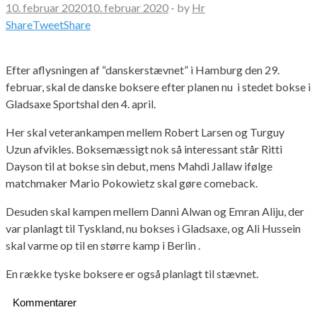
10. februar 2020
10. februar 2020
-
by
Hr
Share
Tweet
Share
Efter aflysningen af “danskerstævnet” i Hamburg den 29.
februar, skal de danske boksere efter planen nu i stedet bokse i
Gladsaxe Sportshal den 4. april.
Her skal veterankampen mellem Robert Larsen og Turguy
Uzun afvikles. Boksemæssigt nok så interessant står Ritti
Dayson til at bokse sin debut, mens Mahdi Jallaw ifølge
matchmaker Mario Pokowietz skal gøre comeback.
Desuden skal kampen mellem Danni Alwan og Emran Aliju, der
var planlagt til Tyskland, nu bokses i Gladsaxe, og Ali Hussein
skal varme op til en større kamp i Berlin .
En række tyske boksere er også planlagt til stævnet.
Kommentarer