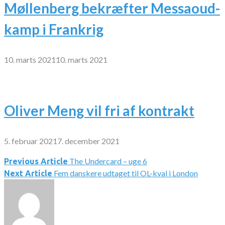
Møllenberg bekræfter Messaoud-
kamp i Frankrig
10. marts 2021
10. marts 2021
Oliver Meng vil fri af kontrakt
5. februar 2021
7. december 2021
The Undercard – uge 6
Indlægsnavigation
Previous Article
Fem danskere udtaget til OL-kval i London
Next Article