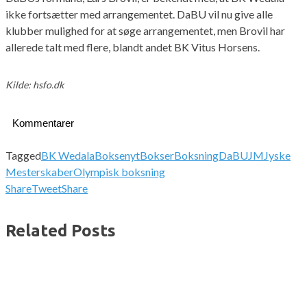
ikke fortsætter med arrangementet. DaBU vil nu give alle
klubber mulighed for at søge arrangementet, men Brovil har
allerede talt med flere, blandt andet BK Vitus Horsens.
Kilde: hsfo.dk
Kommentarer
Tagged
BK Wedala
Boksenyt
Bokser
Boksning
DaBU
JM
Jyske
Mesterskaber
Olympisk boksning
Share
Tweet
Share
Related Posts