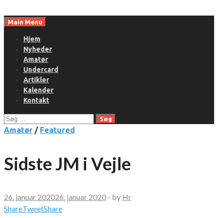
Skip
to
Main Menu
content
Hjem
Nyheder
Amatør
Undercard
Artikler
Kalender
Kontakt
Søg
efter:
Amatør
/
Featured
Sidste JM i Vejle
26. januar 2020
26. januar 2020
-
by
Hr
Share
Tweet
Share