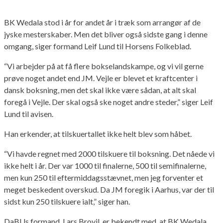
BK Wedala stod i år for andet år i træk som arrangør af de
jyske mesterskaber. Men det bliver også sidste gang i denne
omgang, siger formand Leif Lund til Horsens Folkeblad.
“Vi arbejder på at få flere bokselandskampe, og vi vil gerne
prøve noget andet end JM. Vejle er blevet et kraftcenter i
dansk boksning, men det skal ikke være sådan, at alt skal
foregå i Vejle. Der skal også ske noget andre steder,” siger Leif
Lund til avisen.
Han erkender, at tilskuertallet ikke helt blev som håbet.
“Vi havde regnet med 2000 tilskuere til boksning. Det nåede vi
ikke helt i år. Der var 1000 til finalerne, 500 til semifinalerne,
men kun 250 til eftermiddagsstævnet, men jeg forventer et
meget beskedent overskud. Da JM foregik i Aarhus, var der til
sidst kun 250 tilskuere ialt,” siger han.
DaBUs formand, Lars Brovil, er bekendt med, at BK Wedala