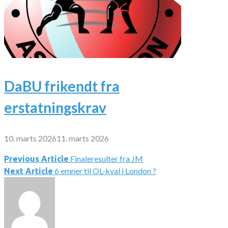
DaBU frikendt fra
erstatningskrav
10. marts 2026
11. marts 2026
Finaleresulter fra JM
Indlægsnavigation
Previous Article
6 emner til OL-kval i London ?
Next Article