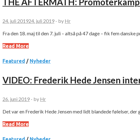
THE AFTERMATH: Promoterkampe
24. juli 2019
24. juli 2019
-
by
Hr
Fra den 18. maj til den 7. juli – altså på 47 dage – fik fem dans
Read More
Featured
/
Nyheder
VIDEO: Frederik Hede Jensen inte
26. juni 2019
-
by
Hr
Det var en Frederik Hede Jensen med lidt blandede følelser, der g
Read More
Featured
/
Nyheder