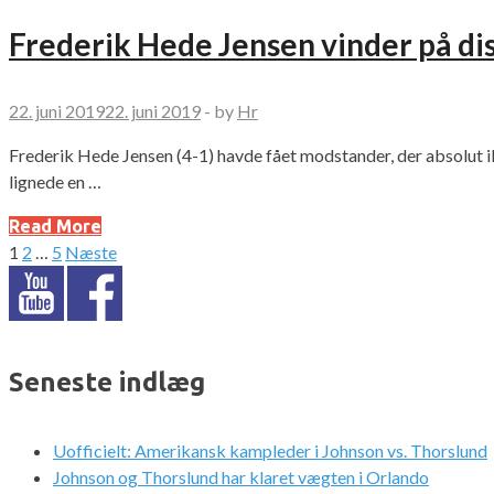
Frederik Hede Jensen vinder på dis
22. juni 2019
22. juni 2019
-
by
Hr
Frederik Hede Jensen (4-1) havde fået modstander, der absolut i
lignede en …
Read More
1
2
…
5
Næste
Indlægsinddeling
Seneste indlæg
Uofficielt: Amerikansk kampleder i Johnson vs. Thorslund
Johnson og Thorslund har klaret vægten i Orlando