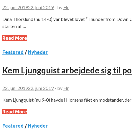
22. juni 2019
22. juni 2019
-
by
Hr
Dina Thorslund (nu 14-0) var blevet lovet “Thunder from Down 
starten af …
Read More
Featured
/
Nyheder
Kem Ljungquist arbejdede sig til po
22. juni 2019
22. juni 2019
-
by
Hr
Kem Ljungquist (nu 9-0) havde i Horsens fået en modstander, der 
Read More
Featured
/
Nyheder