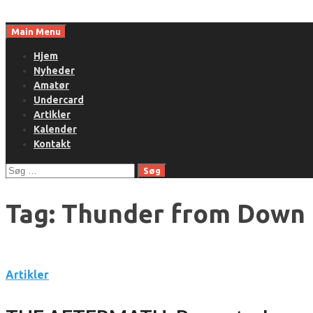
Skip
to
Main Menu
content
Hjem
Nyheder
Amatør
Undercard
Artikler
Kalender
Kontakt
Søg
efter:
Tag:
Thunder from Down
Artikler