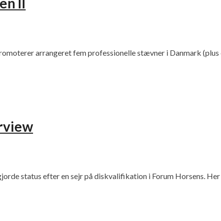
n II
ke promoterer arrangeret fem professionelle stævner i Danmark (plu
rview
jorde status efter en sejr på diskvalifikation i Forum Horsens. Her