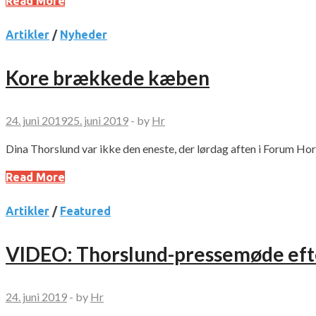
Read More
Artikler
/
Nyheder
Kore brækkede kæben
24. juni 2019
25. juni 2019
-
by
Hr
Dina Thorslund var ikke den eneste, der lørdag aften i Forum H
Read More
Artikler
/
Featured
VIDEO: Thorslund-pressemøde eft
24. juni 2019
-
by
Hr