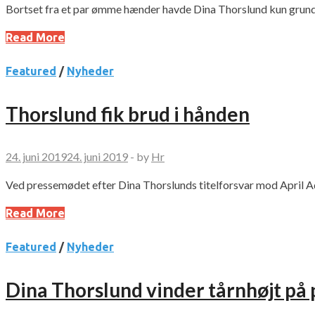
Bortset fra et par ømme hænder havde Dina Thorslund kun grund 
Read More
Featured
/
Nyheder
Thorslund fik brud i hånden
24. juni 2019
24. juni 2019
-
by
Hr
Ved pressemødet efter Dina Thorslunds titelforsvar mod April Ad
Read More
Featured
/
Nyheder
Dina Thorslund vinder tårnhøjt på 