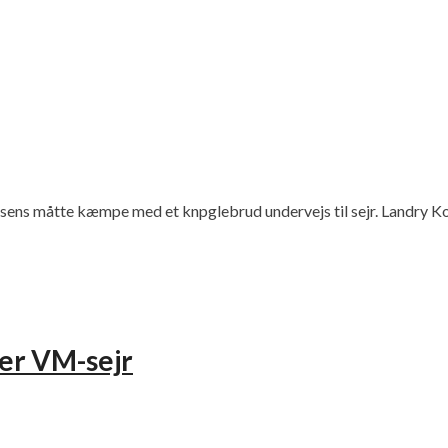
orsens måtte kæmpe med et knpglebrud undervejs til sejr. Landry 
er VM-sejr