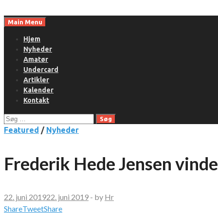
Skip
to
Main Menu
content
Hjem
Nyheder
Amatør
Undercard
Artikler
Kalender
Kontakt
Søg
efter:
Featured
/
Nyheder
Frederik Hede Jensen vinder
22. juni 2019
22. juni 2019
-
by
Hr
Share
Tweet
Share