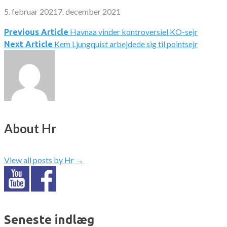
5. februar 2021
7. december 2021
Havnaa vinder kontroversiel KO-sejr
Indlægsnavigation
Previous Article
Kem Ljungquist arbejdede sig til pointsejr
Next Article
About Hr
View all posts by Hr
→
Seneste indlæg