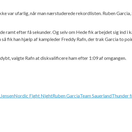
kke var ufarlig, når man nærstuderede rekordlisten. Ruben Garcia,
ede ramt efter få sekunder. Og selv om Hede fik arbejdet sig ind 
å fik han hjælp af kampleder Freddy Rafn, der trak Garcia to point
 dybt, valgte Rafn at diskvalificere ham efter 1:09 af omgangen.
 Jensen
Nordic Fight Night
Ruben Garcia
Team Sauerland
Thunder 