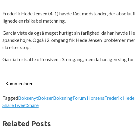
Frederik Hede Jensen (4-1) havde fået modstander, der absolut i
lignede en risikabel matchning.
Garcia viste da også meget hurtigt sin farlighed, da han havde H
spanske højre. Også i 2. omgang fik Hede Jensen problemer, men s
slå efter stop.
Garcia fortsatte offensiven i 3. omgang, men da han igen slog for
Kommentarer
Tagged
Boksenyt
Bokser
Boksning
Forum Horsens
Frederik Hede
Share
Tweet
Share
Related Posts