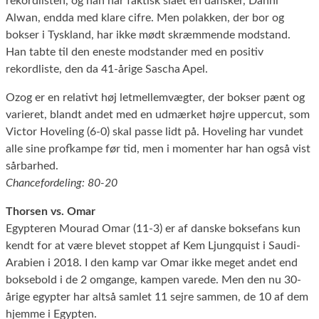
rekordlisten, og han har faktisk slået en dansker, Danni
Alwan, endda med klare cifre. Men polakken, der bor og
bokser i Tyskland, har ikke mødt skræmmende modstand.
Han tabte til den eneste modstander med en positiv
rekordliste, den da 41-årige Sascha Apel.
Ozog er en relativt høj letmellemvægter, der bokser pænt og
varieret, blandt andet med en udmærket højre uppercut, som
Victor Hoveling (6-0) skal passe lidt på. Hoveling har vundet
alle sine profkampe før tid, men i momenter har han også vist
sårbarhed.
Chancefordeling: 80-20
Thorsen vs. Omar
Egypteren Mourad Omar (11-3) er af danske boksefans kun
kendt for at være blevet stoppet af Kem Ljungquist i Saudi-
Arabien i 2018. I den kamp var Omar ikke meget andet end
boksebold i de 2 omgange, kampen varede. Men den nu 30-
årige egypter har altså samlet 11 sejre sammen, de 10 af dem
hjemme i Egypten.