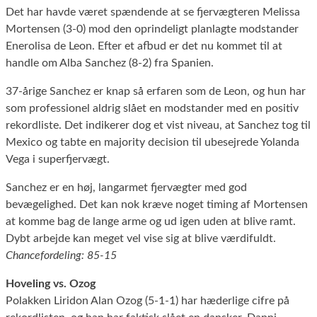
Det har havde været spændende at se fjervægteren Melissa
Mortensen (3-0) mod den oprindeligt planlagte modstander
Enerolisa de Leon. Efter et afbud er det nu kommet til at
handle om Alba Sanchez (8-2) fra Spanien.
37-årige Sanchez er knap så erfaren som de Leon, og hun har
som professionel aldrig slået en modstander med en positiv
rekordliste. Det indikerer dog et vist niveau, at Sanchez tog til
Mexico og tabte en majority decision til ubesejrede Yolanda
Vega i superfjervægt.
Sanchez er en høj, langarmet fjervægter med god
bevægelighed. Det kan nok kræve noget timing af Mortensen
at komme bag de lange arme og ud igen uden at blive ramt.
Dybt arbejde kan meget vel vise sig at blive værdifuldt.
Chancefordeling: 85-15
Hoveling vs. Ozog
Polakken Liridon Alan Ozog (5-1-1) har hæderlige cifre på