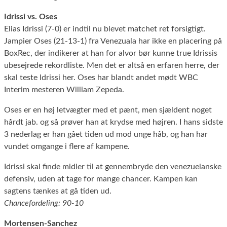
Idrissi vs. Oses
Elias Idrissi (7-0) er indtil nu blevet matchet ret forsigtigt.
Jampier Oses (21-13-1) fra Venezuala har ikke en placering på
BoxRec, der indikerer at han for alvor bør kunne true Idrissis
ubesejrede rekordliste. Men det er altså en erfaren herre, der
skal teste Idrissi her. Oses har blandt andet mødt WBC
Interim mesteren William Zepeda.
Oses er en høj letvægter med et pænt, men sjældent noget
hårdt jab. og så prøver han at krydse med højren. I hans sidste
3 nederlag er han gået tiden ud mod unge håb, og han har
vundet omgange i flere af kampene.
Idrissi skal finde midler til at gennembryde den venezuelanske
defensiv, uden at tage for mange chancer. Kampen kan
sagtens tænkes at gå tiden ud.
Chancefordeling: 90-10
Mortensen-Sanchez