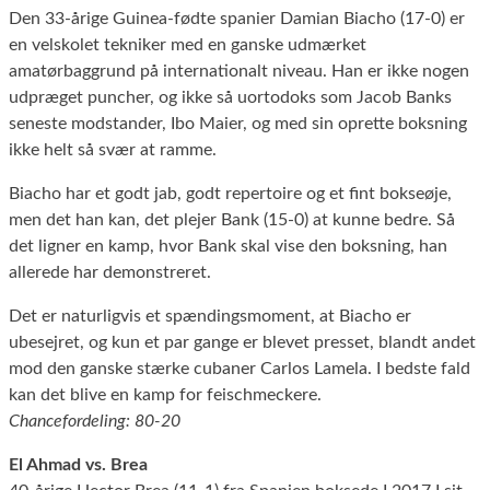
Den 33-årige Guinea-fødte spanier Damian Biacho (17-0) er
en velskolet tekniker med en ganske udmærket
amatørbaggrund på internationalt niveau. Han er ikke nogen
udpræget puncher, og ikke så uortodoks som Jacob Banks
seneste modstander, Ibo Maier, og med sin oprette boksning
ikke helt så svær at ramme.
Biacho har et godt jab, godt repertoire og et fint bokseøje,
men det han kan, det plejer Bank (15-0) at kunne bedre. Så
det ligner en kamp, hvor Bank skal vise den boksning, han
allerede har demonstreret.
Det er naturligvis et spændingsmoment, at Biacho er
ubesejret, og kun et par gange er blevet presset, blandt andet
mod den ganske stærke cubaner Carlos Lamela. I bedste fald
kan det blive en kamp for feischmeckere.
Chancefordeling: 80-20
El Ahmad vs. Brea