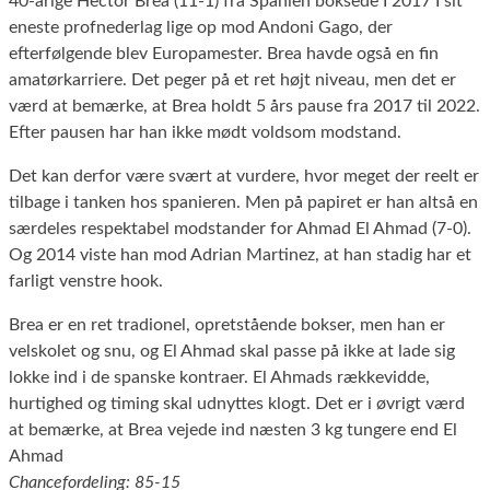
40-årige Hector Brea (11-1) fra Spanien boksede I 2017 I sit
eneste profnederlag lige op mod Andoni Gago, der
efterfølgende blev Europamester. Brea havde også en fin
amatørkarriere. Det peger på et ret højt niveau, men det er
værd at bemærke, at Brea holdt 5 års pause fra 2017 til 2022.
Efter pausen har han ikke mødt voldsom modstand.
Det kan derfor være svært at vurdere, hvor meget der reelt er
tilbage i tanken hos spanieren. Men på papiret er han altså en
særdeles respektabel modstander for Ahmad El Ahmad (7-0).
Og 2014 viste han mod Adrian Martinez, at han stadig har et
farligt venstre hook.
Brea er en ret tradionel, opretstående bokser, men han er
velskolet og snu, og El Ahmad skal passe på ikke at lade sig
lokke ind i de spanske kontraer. El Ahmads rækkevidde,
hurtighed og timing skal udnyttes klogt. Det er i øvrigt værd
at bemærke, at Brea vejede ind næsten 3 kg tungere end El
Ahmad
Chancefordeling: 85-15