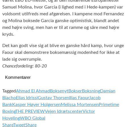
været EBU EU-mester, og af den nuværende Europamester
Samuel Molina, hvor Garcia (i lighed med i Hede-kampen) var
voldsomt utilfreds med afgørelsen. I kampene mod Fernandez
og Molina boksede Garcia ganske optimistisk, blandt andet
med højre sving, men han er til at ramme og såre med højre
kryds.
Det kan godt vise sig at blive en ganske hård kamp, hvor unge
Faour skal demonstrere boksemæssig modenhed for ikke at
lade sig overrumple.
Chancefordeling: 80-20
Kommentarer
Tagged
Ahmad El Ahmad
Boksenyt
Bokser
Boksning
Damian
Biacho
Elias Idrissi
Gustav Thorsen
Ilias Faour
Jacob
Bank
Kasper Høyer Holgersen
Melissa Mortensen
Primetime
Boxing
THE PREVIEW
Vejen Idrætscenter
Victor
Hoveling
WBO Global
Share
Tweet
Share