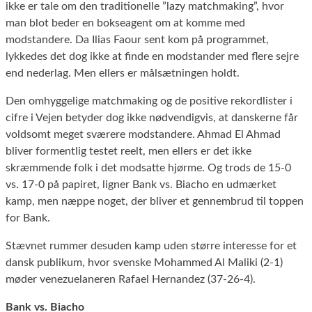
ikke er tale om den traditionelle ”lazy matchmaking”, hvor
man blot beder en bokseagent om at komme med
modstandere. Da Ilias Faour sent kom på programmet,
lykkedes det dog ikke at finde en modstander med flere sejre
end nederlag. Men ellers er målsætningen holdt.
Den omhyggelige matchmaking og de positive rekordlister i
cifre i Vejen betyder dog ikke nødvendigvis, at danskerne får
voldsomt meget sværere modstandere. Ahmad El Ahmad
bliver formentlig testet reelt, men ellers er det ikke
skræmmende folk i det modsatte hjørme. Og trods de 15-0
vs. 17-0 på papiret, ligner Bank vs. Biacho en udmærket
kamp, men næppe noget, der bliver et gennembrud til toppen
for Bank.
Stævnet rummer desuden kamp uden større interesse for et
dansk publikum, hvor svenske Mohammed Al Maliki (2-1)
møder venezuelaneren Rafael Hernandez (37-26-4).
Bank vs. Biacho