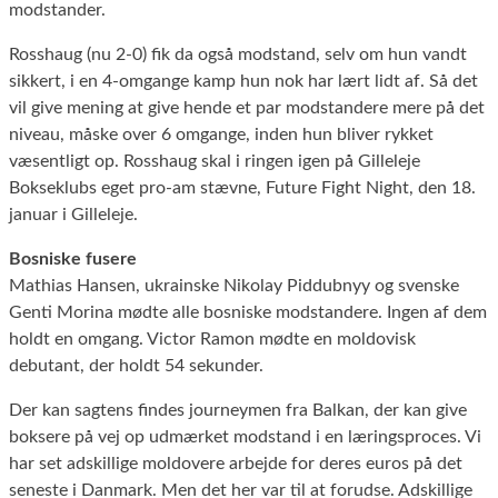
modstander.
Rosshaug (nu 2-0) fik da også modstand, selv om hun vandt
sikkert, i en 4-omgange kamp hun nok har lært lidt af. Så det
vil give mening at give hende et par modstandere mere på det
niveau, måske over 6 omgange, inden hun bliver rykket
væsentligt op. Rosshaug skal i ringen igen på Gilleleje
Bokseklubs eget pro-am stævne, Future Fight Night, den 18.
januar i Gilleleje.
Bosniske fusere
Mathias Hansen, ukrainske Nikolay Piddubnyy og svenske
Genti Morina mødte alle bosniske modstandere. Ingen af dem
holdt en omgang. Victor Ramon mødte en moldovisk
debutant, der holdt 54 sekunder.
Der kan sagtens findes journeymen fra Balkan, der kan give
boksere på vej op udmærket modstand i en læringsproces. Vi
har set adskillige moldovere arbejde for deres euros på det
seneste i Danmark. Men det her var til at forudse. Adskillige