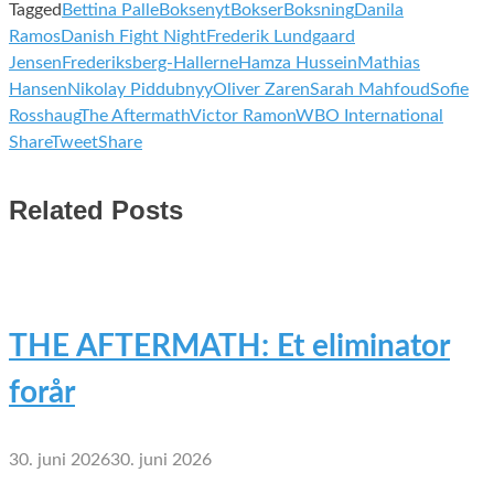
Tagged
Bettina Palle
Boksenyt
Bokser
Boksning
Danila
Ramos
Danish Fight Night
Frederik Lundgaard
Jensen
Frederiksberg-Hallerne
Hamza Hussein
Mathias
Hansen
Nikolay Piddubnyy
Oliver Zaren
Sarah Mahfoud
Sofie
Rosshaug
The Aftermath
Victor Ramon
WBO International
Share
Tweet
Share
Related Posts
THE AFTERMATH: Et eliminator
forår
30. juni 2026
30. juni 2026