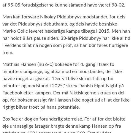
af 95-05 forudsigelserne kunne såmænd have været 98-02.
Man kan forsvare Nikolay Piddubnyys modstander, for dels
var det Piddubnyys debutkamp, og dels havde bosniske
Marko Colic leveret hæderlige kampe tilbage i 2015. Men han
har holdt 8 års pause siden. 33-årige Piddubnyy har ikke al tid
i verdens til at nå nogen som prof, så han bør føres hurtigere
frem.
Mathias Hansen (nu 6-0) boksede for 4. gang i træk to
minutters omgange, og altså mod en modstander, der ikke
havde meget at give af. ”Der vil blive skruet lidt op for
minutter og modstand i 2025,” skrev Danish Fight Night på
Facebook efter kampen. Der må faktisk gerne skrues en del
op, for boksemæssigt får Hansen ikke noget ud af, at der ikke
rigtigt bliver troet på hans potentiale.
BoxRec er dog en forunderlig størrelse. For af for det blotte
øje uransaglige årsager bragte denne kamp Hansen op fra