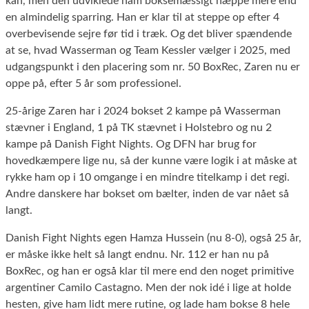
kan, men den udviklede ham boksemæssigt næppe mere end
en almindelig sparring. Han er klar til at steppe op efter 4
overbevisende sejre før tid i træk. Og det bliver spændende
at se, hvad Wasserman og Team Kessler vælger i 2025, med
udgangspunkt i den placering som nr. 50 BoxRec, Zaren nu er
oppe på, efter 5 år som professionel.
25-årige Zaren har i 2024 bokset 2 kampe på Wasserman
stævner i England, 1 på TK stævnet i Holstebro og nu 2
kampe på Danish Fight Nights. Og DFN har brug for
hovedkæmpere lige nu, så der kunne være logik i at måske at
rykke ham op i 10 omgange i en mindre titelkamp i det regi.
Andre danskere har bokset om bælter, inden de var nået så
langt.
Danish Fight Nights egen Hamza Hussein (nu 8-0), også 25 år,
er måske ikke helt så langt endnu. Nr. 112 er han nu på
BoxRec, og han er også klar til mere end den noget primitive
argentiner Camilo Castagno. Men der nok idé i lige at holde
hesten, give ham lidt mere rutine, og lade ham bokse 8 hele