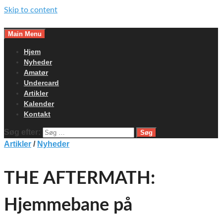
Skip to content
Main Menu
Hjem
Nyheder
Amatør
Undercard
Artikler
Kalender
Kontakt
Søg efter:
Artikler
/
Nyheder
THE AFTERMATH:
Hjemmebane på