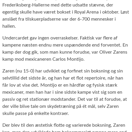
Frederiksberg-Hallerne med dette udsatte stævne, der
egentlig skulle have været bokset i Royal Arena i oktober. Løst
anslået fra tilskuerpladserne var der 6-700 mennesker i
hallen.
Undercardet gav ingen overraskelser. Faktisk var flere af
kampene næsten endnu mere uspændende end forventet. En
kamp der dog gik, som man kunne forudse, var Oliver Zarens
kamp mod mexicaneren Carlos Montijo.
Zaren (nu 15-0) har udviklet og forfinet sin boksning og sin
selvtillid det sidste år, og han har et flot repertoire, når han
får lov at vise det. Montijo er en hårdfør og fysisk stærk
mexicaner, men han har i sine sidste kampe vist sig som en
passiv og ret stationær modstander. Det var til at forudse, at
der ville blive tale om skydetræning på ét mål, selv Zaren
skulle passe på enkelte kontraer.
Der blev til den æstetisk flotte og varierede boksning, Zaren