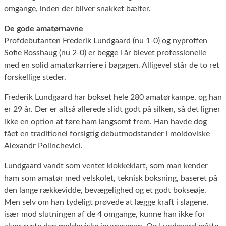
omgange, inden der bliver snakket bælter.
De gode amatørnavne
Profdebutanten Frederik Lundgaard (nu 1-0) og nyproffen
Sofie Rosshaug (nu 2-0) er begge i år blevet professionelle
med en solid amatørkarriere i bagagen. Alligevel står de to ret
forskellige steder.
Frederik Lundgaard har bokset hele 280 amatørkampe, og han
er 29 år. Der er altså allerede slidt godt på silken, så det ligner
ikke en option at føre ham langsomt frem. Han havde dog
fået en traditionel forsigtig debutmodstander i moldoviske
Alexandr Polinchevici.
Lundgaard vandt som ventet klokkeklart, som man kender
ham som amatør med velskolet, teknisk boksning, baseret på
den lange rækkevidde, bevægelighed og et godt bokseøje.
Men selv om han tydeligt prøvede at lægge kraft i slagene,
især mod slutningen af de 4 omgange, kunne han ikke for