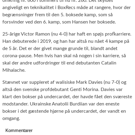
omkring nr. 600 i sommers til nu nr. 260. Det skyldes
angiveligt en teknikalitet i BoxRecs måde at rangere, hvor der
begrænsninger frem til den 5. boksede kamp, som så
forsvinder ved den 6. kamp, som Hansen her boksede.
25-årige Victor Ramon (nu 4-0) har haft en spøjs profkarriere.
Han debuterede i 2019, og han har altså nu nået 4 kampe på
de 5 år. Det er der givet mange grunde til, blandt andet
corona-pause. Men hvis han skal nå nogen i sin karriere, så
skal der andre udfordringer til end debutanten Catalin
Mihalache.
Stævnet var suppleret af walisiske Mark Davies (nu 7-0) og
altså den svenske profdebutant Genti Morina. Davies var
klart den bokser på undercardet, der havde fået den sværeste
modstander. Ukrainske Anatolii Burdiian var den eneste
bokser i det gæstende hjørne på undercardet, der vandt en
omgang.
Kommentarer