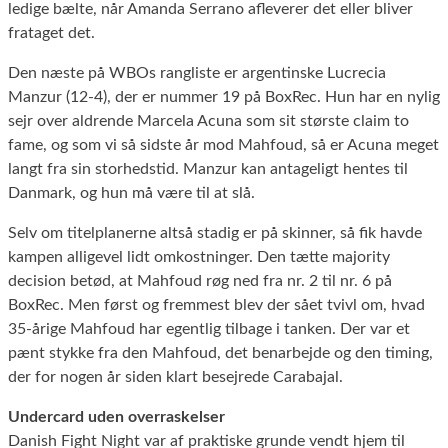
ledige bælte, når Amanda Serrano afleverer det eller bliver
frataget det.
Den næste på WBOs rangliste er argentinske Lucrecia
Manzur (12-4), der er nummer 19 på BoxRec. Hun har en nylig
sejr over aldrende Marcela Acuna som sit største claim to
fame, og som vi så sidste år mod Mahfoud, så er Acuna meget
langt fra sin storhedstid. Manzur kan antageligt hentes til
Danmark, og hun må være til at slå.
Selv om titelplanerne altså stadig er på skinner, så fik havde
kampen alligevel lidt omkostninger. Den tætte majority
decision betød, at Mahfoud røg ned fra nr. 2 til nr. 6 på
BoxRec. Men først og fremmest blev der sået tvivl om, hvad
35-årige Mahfoud har egentlig tilbage i tanken. Der var et
pænt stykke fra den Mahfoud, det benarbejde og den timing,
der for nogen år siden klart besejrede Carabajal.
Undercard uden overraskelser
Danish Fight Night var af praktiske grunde vendt hjem til