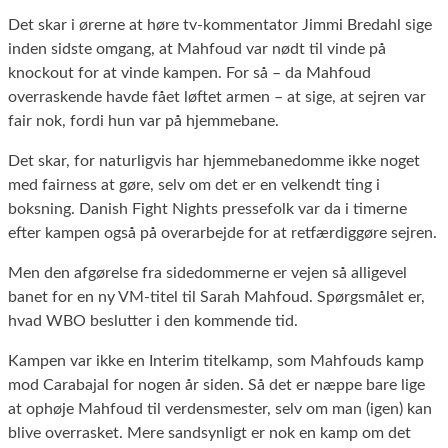
Det skar i ørerne at høre tv-kommentator Jimmi Bredahl sige
inden sidste omgang, at Mahfoud var nødt til vinde på
knockout for at vinde kampen. For så – da Mahfoud
overraskende havde fået løftet armen – at sige, at sejren var
fair nok, fordi hun var på hjemmebane.
Det skar, for naturligvis har hjemmebanedomme ikke noget
med fairness at gøre, selv om det er en velkendt ting i
boksning. Danish Fight Nights pressefolk var da i timerne
efter kampen også på overarbejde for at retfærdiggøre sejren.
Men den afgørelse fra sidedommerne er vejen så alligevel
banet for en ny VM-titel til Sarah Mahfoud. Spørgsmålet er,
hvad WBO beslutter i den kommende tid.
Kampen var ikke en Interim titelkamp, som Mahfouds kamp
mod Carabajal for nogen år siden. Så det er næppe bare lige
at ophøje Mahfoud til verdensmester, selv om man (igen) kan
blive overrasket. Mere sandsynligt er nok en kamp om det