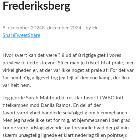
Frederiksberg
8. december 2024
8. december 2024
-
by
Hr
Share
Tweet
Share
Hvor svært kan det være ? 8 ud af 8 rigtige gæt i vores
preview til dette stævne. Så er man jo fristet til at prale, men
virkeligheden er, at der var ikke noget at prale af. For det var
for nemt. Og alligevel tog jeg fejl af den ene kamp, der ikke
var helt nem.
Jeg gjorde Sarah Mahfoud til ret klar favorit i WBO Intl.
titelkampen mod Danila Ramos. En del af den
favoritværdighed handlede selvfølgelig om hjemmebanen.
Men jeg havde ikke set for mig, at hjemmebanen i den grad
kunne være udslagsgivende, og forvandle hvad der på min
skærm unægtelig lignede et klart nederlag til en pointsejr.