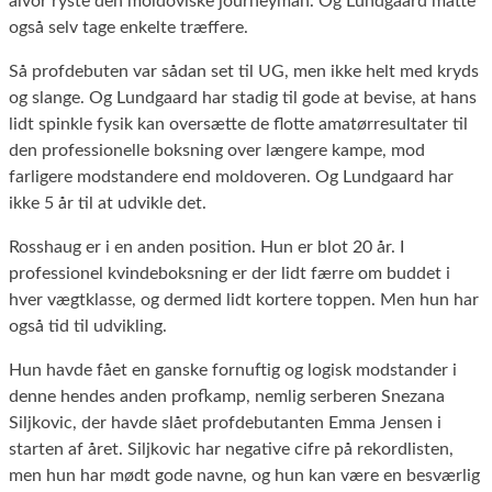
alvor ryste den moldoviske journeyman. Og Lundgaard måtte
også selv tage enkelte træffere.
Så profdebuten var sådan set til UG, men ikke helt med kryds
og slange. Og Lundgaard har stadig til gode at bevise, at hans
lidt spinkle fysik kan oversætte de flotte amatørresultater til
den professionelle boksning over længere kampe, mod
farligere modstandere end moldoveren. Og Lundgaard har
ikke 5 år til at udvikle det.
Rosshaug er i en anden position. Hun er blot 20 år. I
professionel kvindeboksning er der lidt færre om buddet i
hver vægtklasse, og dermed lidt kortere toppen. Men hun har
også tid til udvikling.
Hun havde fået en ganske fornuftig og logisk modstander i
denne hendes anden profkamp, nemlig serberen Snezana
Siljkovic, der havde slået profdebutanten Emma Jensen i
starten af året. Siljkovic har negative cifre på rekordlisten,
men hun har mødt gode navne, og hun kan være en besværlig