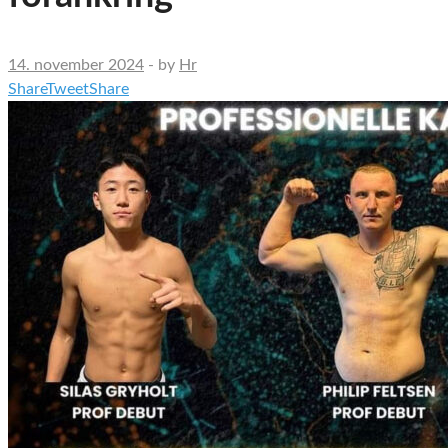
14. november 2024
-
by
Hr
Share
Tweet
Share