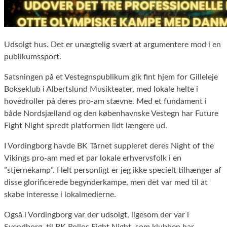
Udsolgt hus. Det er unægtelig svært at argumentere mod i en
publikumssport.
Satsningen på et Vestegnspublikum gik fint hjem for Gilleleje
Bokseklub i Albertslund Musikteater, med lokale helte i
hovedroller på deres pro-am stævne. Med et fundament i
både Nordsjælland og den københavnske Vestegn har Future
Fight Night spredt platformen lidt længere ud.
I Vordingborg havde BK Tårnet suppleret deres Night of the
Vikings pro-am med et par lokale erhvervsfolk i en
”stjernekamp”. Helt personligt er jeg ikke specielt tilhænger af
disse glorificerede begynderkampe, men det var med til at
skabe interesse i lokalmedierne.
Også i Vordingborg var der udsolgt, ligesom der var i
Svendborg, til BK Rollos Fight Night, som klubben har