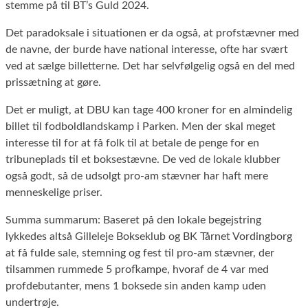
stemme på til BT’s Guld 2024.
Det paradoksale i situationen er da også, at profstævner med
de navne, der burde have national interesse, ofte har svært
ved at sælge billetterne. Det har selvfølgelig også en del med
prissætning at gøre.
Det er muligt, at DBU kan tage 400 kroner for en almindelig
billet til fodboldlandskamp i Parken. Men der skal meget
interesse til for at få folk til at betale de penge for en
tribuneplads til et boksestævne. De ved de lokale klubber
også godt, så de udsolgt pro-am stævner har haft mere
menneskelige priser.
Summa summarum: Baseret på den lokale begejstring
lykkedes altså Gilleleje Bokseklub og BK Tårnet Vordingborg
at få fulde sale, stemning og fest til pro-am stævner, der
tilsammen rummede 5 profkampe, hvoraf de 4 var med
profdebutanter, mens 1 boksede sin anden kamp uden
undertrøje.