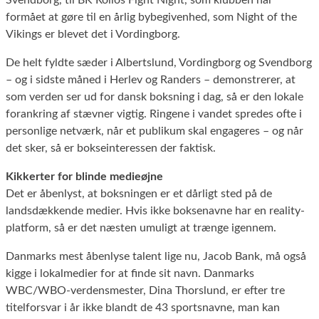
formået at gøre til en årlig bybegivenhed, som Night of the
Vikings er blevet det i Vordingborg.
De helt fyldte sæder i Albertslund, Vordingborg og Svendborg
– og i sidste måned i Herlev og Randers – demonstrerer, at
som verden ser ud for dansk boksning i dag, så er den lokale
forankring af stævner vigtig. Ringene i vandet spredes ofte i
personlige netværk, når et publikum skal engageres – og når
det sker, så er bokseinteressen der faktisk.
Kikkerter for blinde medieøjne
Det er åbenlyst, at boksningen er et dårligt sted på de
landsdækkende medier. Hvis ikke boksenavne har en reality-
platform, så er det næsten umuligt at trænge igennem.
Danmarks mest åbenlyse talent lige nu, Jacob Bank, må også
kigge i lokalmedier for at finde sit navn. Danmarks
WBC/WBO-verdensmester, Dina Thorslund, er efter tre
titelforsvar i år ikke blandt de 43 sportsnavne, man kan