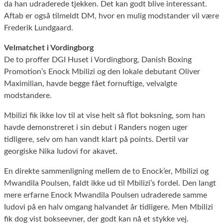
da han udraderede tjekken. Det kan godt blive interessant.
Aftab er også tilmeldt DM, hvor en mulig modstander vil være
Frederik Lundgaard.
Velmatchet i Vordingborg
De to proffer DGI Huset i Vordingborg, Danish Boxing
Promotion’s Enock Mbilizi og den lokale debutant Oliver
Maximilian, havde begge fået fornuftige, velvalgte
modstandere.
Mbilizi fik ikke lov til at vise helt så flot boksning, som han
havde demonstreret i sin debut i Randers nogen uger
tidligere, selv om han vandt klart på points. Dertil var
georgiske Nika Iudovi for akavet.
En direkte sammenligning mellem de to Enock’er, Mbilizi og
Mwandila Poulsen, faldt ikke ud til Mbilizi’s fordel. Den langt
mere erfarne Enock Mwandila Poulsen udraderede samme
Iudovi på en halv omgang halvandet år tidligere. Men Mbilizi
fik dog vist bokseevner, der godt kan nå et stykke vej.