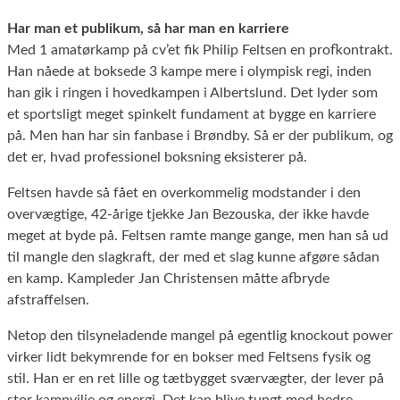
Har man et publikum, så har man en karriere
Med 1 amatørkamp på cv’et fik Philip Feltsen en profkontrakt.
Han nåede at boksede 3 kampe mere i olympisk regi, inden
han gik i ringen i hovedkampen i Albertslund. Det lyder som
et sportsligt meget spinkelt fundament at bygge en karriere
på. Men han har sin fanbase i Brøndby. Så er der publikum, og
det er, hvad professionel boksning eksisterer på.
Feltsen havde så fået en overkommelig modstander i den
overvægtige, 42-årige tjekke Jan Bezouska, der ikke havde
meget at byde på. Feltsen ramte mange gange, men han så ud
til mangle den slagkraft, der med et slag kunne afgøre sådan
en kamp. Kampleder Jan Christensen måtte afbryde
afstraffelsen.
Netop den tilsyneladende mangel på egentlig knockout power
virker lidt bekymrende for en bokser med Feltsens fysik og
stil. Han er en ret lille og tætbygget sværvægter, der lever på
stor kampvilje og energi. Det kan blive tungt mod bedre