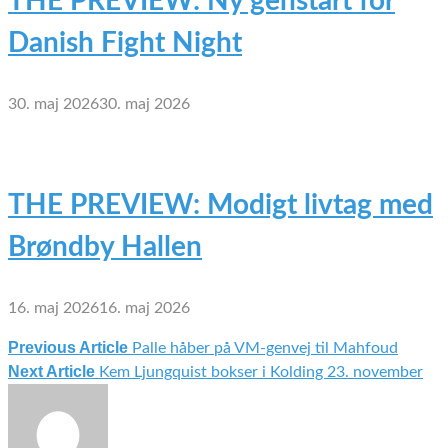
THE PREVIEW: Ny genstart for
Danish Fight Night
30. maj 2026
30. maj 2026
THE PREVIEW: Modigt livtag med
Brøndby Hallen
16. maj 2026
16. maj 2026
Previous Article
Palle håber på VM-genvej til Mahfoud
Indlægsnavigation
Next Article
Kem Ljungquist bokser i Kolding 23. november