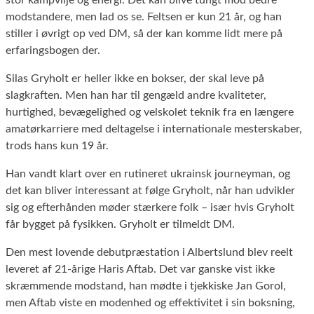
modstandere, men lad os se. Feltsen er kun 21 år, og han
stiller i øvrigt op ved DM, så der kan komme lidt mere på
erfaringsbogen der.
Silas Gryholt er heller ikke en bokser, der skal leve på
slagkraften. Men han har til gengæld andre kvaliteter,
hurtighed, bevægelighed og velskolet teknik fra en længere
amatørkarriere med deltagelse i internationale mesterskaber,
trods hans kun 19 år.
Han vandt klart over en rutineret ukrainsk journeyman, og
det kan bliver interessant at følge Gryholt, når han udvikler
sig og efterhånden møder stærkere folk – især hvis Gryholt
får bygget på fysikken. Gryholt er tilmeldt DM.
Den mest lovende debutpræstation i Albertslund blev reelt
leveret af 21-årige Haris Aftab. Det var ganske vist ikke
skræmmende modstand, han mødte i tjekkiske Jan Gorol,
men Aftab viste en modenhed og effektivitet i sin boksning,