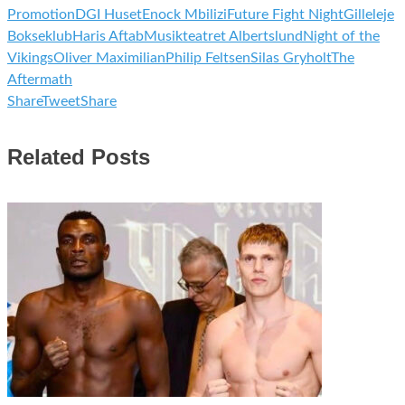
Promotion
DGI Huset
Enock Mbilizi
Future Fight Night
Gilleleje
Bokseklub
Haris Aftab
Musikteatret Albertslund
Night of the
Vikings
Oliver Maximilian
Philip Feltsen
Silas Gryholt
The
Aftermath
Share
Tweet
Share
Related Posts