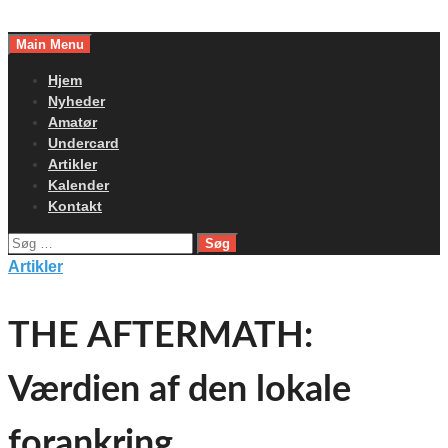
Skip
to
Main Menu
content
Hjem
Nyheder
Amatør
Undercard
Artikler
Kalender
Kontakt
Søg
efter:
Artikler
THE AFTERMATH:
Værdien af den lokale
forankring