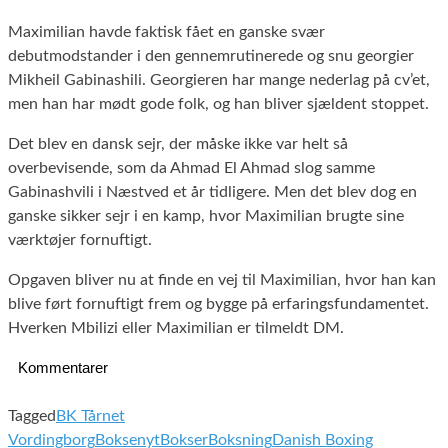
Maximilian havde faktisk fået en ganske svær
debutmodstander i den gennemrutinerede og snu georgier
Mikheil Gabinashili. Georgieren har mange nederlag på cv’et,
men han har mødt gode folk, og han bliver sjældent stoppet.
Det blev en dansk sejr, der måske ikke var helt så
overbevisende, som da Ahmad El Ahmad slog samme
Gabinashvili i Næstved et år tidligere. Men det blev dog en
ganske sikker sejr i en kamp, hvor Maximilian brugte sine
værktøjer fornuftigt.
Opgaven bliver nu at finde en vej til Maximilian, hvor han kan
blive ført fornuftigt frem og bygge på erfaringsfundamentet.
Hverken Mbilizi eller Maximilian er tilmeldt DM.
Kommentarer
Tagged
BK Tårnet
Vordingborg
Boksenyt
Bokser
Boksning
Danish Boxing