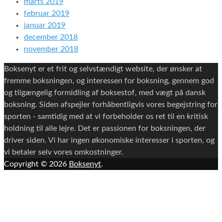
marts 2019
februar 2019
januar 2019
december 2018
november 2018
Boksenyt er et frit og selvstændigt website, der ønsker at
fremme boksningen, og interessen for boksning, gennem god
og tilgængelig formidling af boksestof, med vægt på dansk
boksning. Siden afspejler forhåbentligvis vores begejstring for
sporten - samtidig med at vi forbeholder os ret til en kritisk
holdning til alle lejre. Det er passionen for boksningen, der
driver siden. Vi har ingen økonomiske interesser i sporten, og
vi betaler selv vores omkostninger.
Copyright © 2026
Boksenyt
.