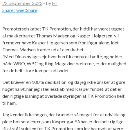
22. september 2023
-
by
Hr
Share
Tweet
Share
Promoterselskabet TK Promotion, der hidtil har været tegnet
af makkerparret Thomas Madsen og Kasper Holgersen, vil
fremover have Kasper Holgersen som frontfigur alene, idet
Thomas Madsen træder ud af ejerskabet.
”Med Dinas nylige sejr, hvor hun fik endnu et bælte, og holder
både WBO, WBC og Ring Magazine bælterne, er der mulighed
for de helt store kampe i udlandet.
Det kræver en 100 % dedikation, og da jeg ikke ønsker at gøre
noget halvt, har jeg i fællesskab med Kasper fundet, at det er
den rigtige løsning at overlade styringen af TK Promotion helt
til ham.
Jeg kender ikke nogen, der brænder så meget for at udvikle og
pleje boksetalenter, som Kasper gør. Så han er den helt rigtige
til at stå i spidsen for TK Promotion, som jeg har nydt at være