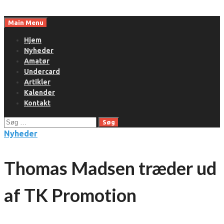
Skip
to
Main Menu
content
Hjem
Nyheder
Amatør
Undercard
Artikler
Kalender
Kontakt
Søg
efter:
Nyheder
Thomas Madsen træder ud
af TK Promotion