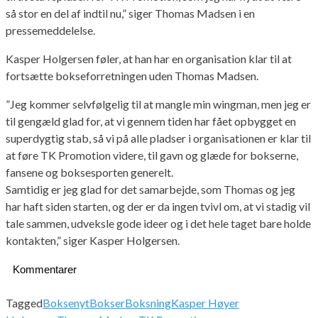
så stor en del af indtil nu,” siger Thomas Madsen i en
pressemeddelelse.
Kasper Holgersen føler, at han har en organisation klar til at
fortsætte bokseforretningen uden Thomas Madsen.
”Jeg kommer selvfølgelig til at mangle min wingman, men jeg er
til gengæld glad for, at vi gennem tiden har fået opbygget en
superdygtig stab, så vi på alle pladser i organisationen er klar til
at føre TK Promotion videre, til gavn og glæde for bokserne,
fansene og boksesporten generelt.
Samtidig er jeg glad for det samarbejde, som Thomas og jeg
har haft siden starten, og der er da ingen tvivl om, at vi stadig vil
tale sammen, udveksle gode ideer og i det hele taget bare holde
kontakten,” siger Kasper Holgersen.
Kommentarer
Tagged
Boksenyt
Bokser
Boksning
Kasper Høyer