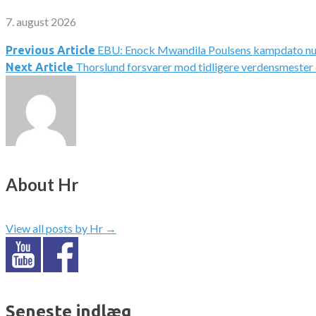
7. august 2026
EBU: Enock Mwandila Poulsens kampdato n
Indlægsnavigation
Previous Article
Thorslund forsvarer mod tidligere verdensmester 
Next Article
About Hr
View all posts by Hr
→
Seneste indlæg