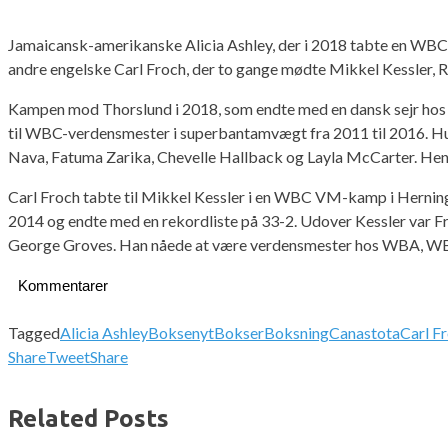
Jamaicansk-amerikanske Alicia Ashley, der i 2018 tabte en WBC I
andre engelske Carl Froch, der to gange mødte Mikkel Kessler, 
Kampen mod Thorslund i 2018, som endte med en dansk sejr hos alle
til WBC-verdensmester i superbantamvægt fra 2011 til 2016. Hu
Nava, Fatuma Zarika, Chevelle Hallback og Layla McCarter. Hend
Carl Froch tabte til Mikkel Kessler i en WBC VM-kamp i Herning
2014 og endte med en rekordliste på 33-2. Udover Kessler var Fr
George Groves. Han nåede at være verdensmester hos WBA, WB
Kommentarer
Tagged
Alicia Ashley
Boksenyt
Bokser
Boksning
Canastota
Carl F
Share
Tweet
Share
Related Posts