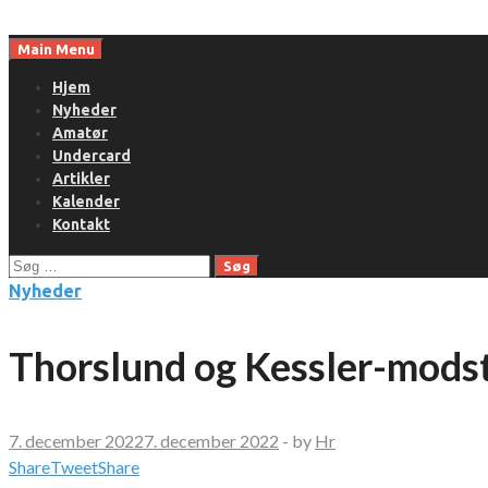
Skip
to
Main Menu
content
Hjem
Nyheder
Amatør
Undercard
Artikler
Kalender
Kontakt
Søg
efter:
Nyheder
Thorslund og Kessler-modst
7. december 2022
7. december 2022
-
by
Hr
Share
Tweet
Share