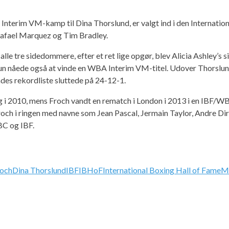
nterim VM-kamp til Dina Thorslund, er valgt ind i den Internation
Rafael Marquez og Tim Bradley.
 tre sidedommere, efter et ret lige opgør, blev Alicia Ashley’s si
n nåede også at vinde en WBA Interim VM-titel. Udover Thorslun
es rekordliste sluttede på 24-12-1.
 i 2010, mens Froch vandt en rematch i London i 2013 i en IBF/WB
och i ringen med navne som Jean Pascal, Jermain Taylor, Andre Di
C og IBF.
roch
Dina Thorslund
IBF
IBHoF
International Boxing Hall of Fame
Mi