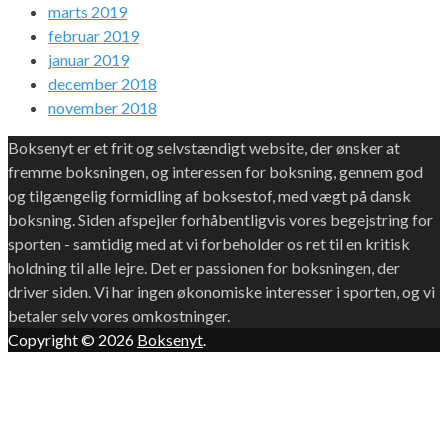
marts 2019
februar 2019
januar 2019
december 2018
november 2018
Boksenyt er et frit og selvstændigt website, der ønsker at
fremme boksningen, og interessen for boksning, gennem god
og tilgængelig formidling af boksestof, med vægt på dansk
boksning. Siden afspejler forhåbentligvis vores begejstring for
sporten - samtidig med at vi forbeholder os ret til en kritisk
holdning til alle lejre. Det er passionen for boksningen, der
driver siden. Vi har ingen økonomiske interesser i sporten, og vi
betaler selv vores omkostninger.
Copyright © 2026
Boksenyt
.