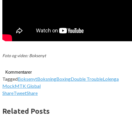
Foto og video: Boksenyt
Kommentarer
Tagged
Boksenyt
Boksning
Boxing
Double Trouble
Lolenga
Mock
MTK Global
Share
Tweet
Share
Related Posts