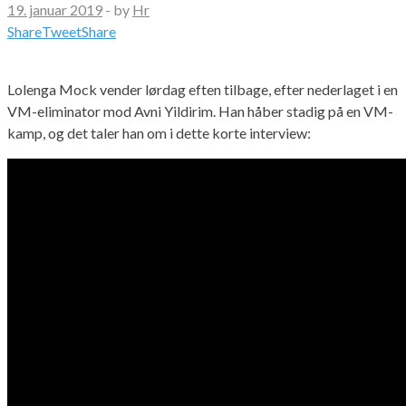
19. januar 2019
-
by
Hr
Share
Tweet
Share
Lolenga Mock vender lørdag eften tilbage, efter nederlaget i en
VM-eliminator mod Avni Yildirim. Han håber stadig på en VM-
kamp, og det taler han om i dette korte interview: