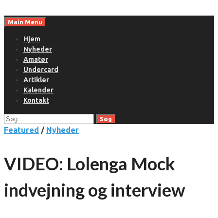
Skip
to
Main Menu
content
Hjem
Nyheder
Amatør
Undercard
Artikler
Kalender
Kontakt
Søg
efter:
Featured
/
Nyheder
VIDEO: Lolenga Mock
indvejning og interview