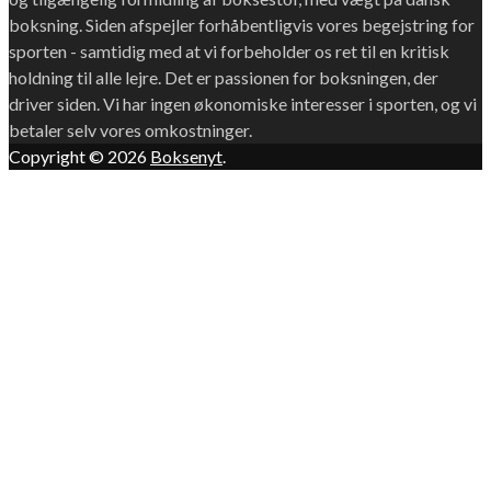
boksning. Siden afspejler forhåbentligvis vores begejstring for
sporten - samtidig med at vi forbeholder os ret til en kritisk
holdning til alle lejre. Det er passionen for boksningen, der
driver siden. Vi har ingen økonomiske interesser i sporten, og vi
betaler selv vores omkostninger.
Copyright © 2026
Boksenyt
.