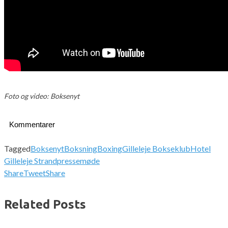
Foto og video: Boksenyt
Kommentarer
Tagged
Boksenyt
Boksning
Boxing
Gilleleje Bokseklub
Hotel
Gilleleje Strand
pressemøde
Share
Tweet
Share
Related Posts