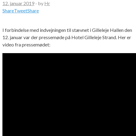
12. januar 2019
-
by
Hr
Share
Tweet
Share
I forbindelse med indvejningen til stævnet i Gilleleje Hallen den
12. januar var der pressemøde på Hotel Gilleleje Strand. Her er
video fra pressemødet: