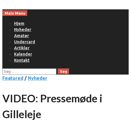
Skip
to
Main Menu
content
Hjem
Nyheder
Amatør
Undercard
Artikler
Kalender
Kontakt
Søg
efter:
Featured
/
Nyheder
VIDEO: Pressemøde i
Gilleleje