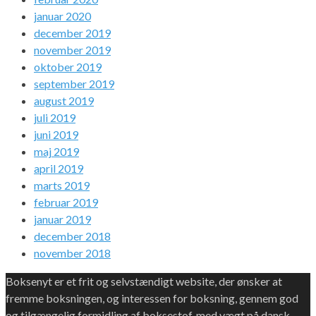
januar 2020
december 2019
november 2019
oktober 2019
september 2019
august 2019
juli 2019
juni 2019
maj 2019
april 2019
marts 2019
februar 2019
januar 2019
december 2018
november 2018
Boksenyt er et frit og selvstændigt website, der ønsker at
fremme boksningen, og interessen for boksning, gennem god
og tilgængelig formidling af boksestof, med vægt på dansk