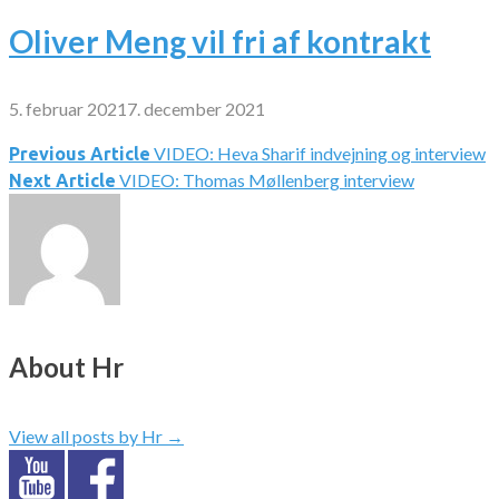
Oliver Meng vil fri af kontrakt
5. februar 2021
7. december 2021
VIDEO: Heva Sharif indvejning og interview
Indlægsnavigation
Previous Article
VIDEO: Thomas Møllenberg interview
Next Article
About Hr
View all posts by Hr
→