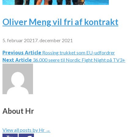
Oliver Meng vil fri af kontrakt
5. februar 2021
7. december 2021
Rossing trukket som EU-udfordrer
Indlægsnavigation
Previous Article
36.000 seere til Nordic Fight Night på TV3+
Next Article
About Hr
View all posts by Hr
→