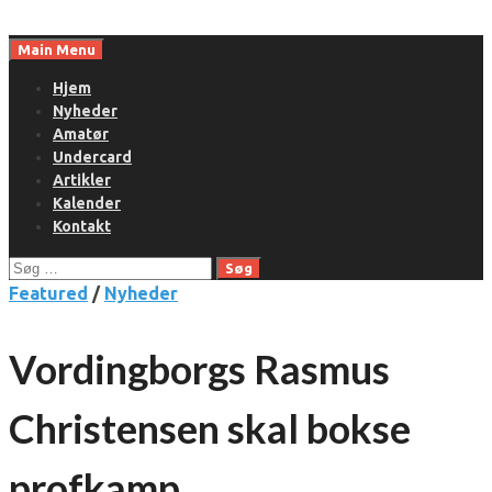
Skip
to
Main Menu
content
Hjem
Nyheder
Amatør
Undercard
Artikler
Kalender
Kontakt
Søg
efter:
Featured
/
Nyheder
Vordingborgs Rasmus
Christensen skal bokse
profkamp