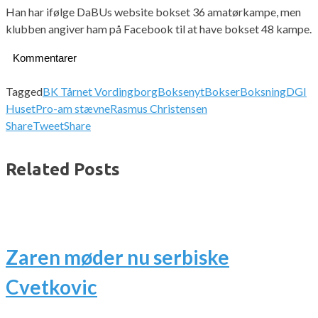
Han har ifølge DaBUs website bokset 36 amatørkampe, men
klubben angiver ham på Facebook til at have bokset 48 kampe.
Kommentarer
Tagged
BK Tårnet Vordingborg
Boksenyt
Bokser
Boksning
DGI
Huset
Pro-am stævne
Rasmus Christensen
Share
Tweet
Share
Related Posts
Zaren møder nu serbiske
Cvetkovic