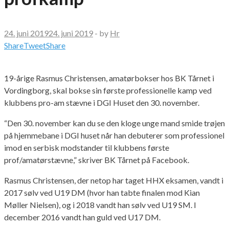
24. juni 2019
24. juni 2019
-
by
Hr
Share
Tweet
Share
19-årige Rasmus Christensen, amatørbokser hos BK Tårnet i
Vordingborg, skal bokse sin første professionelle kamp ved
klubbens pro-am stævne i DGI Huset den 30. november.
“Den 30. november kan du se den kloge unge mand
smide trøjen
på hjemmebane i DGI huset når han debuterer som professionel
imod en serbisk modstander til klubbens første
prof/amatørstævne,” skriver BK Tårnet på Facebook.
Rasmus Christensen, der netop har taget HHX eksamen, vandt i
2017 sølv ved U19 DM (hvor han tabte finalen mod Kian
Møller Nielsen), og i 2018 vandt han sølv ved U19 SM. I
december 2016 vandt han guld ved U17 DM.