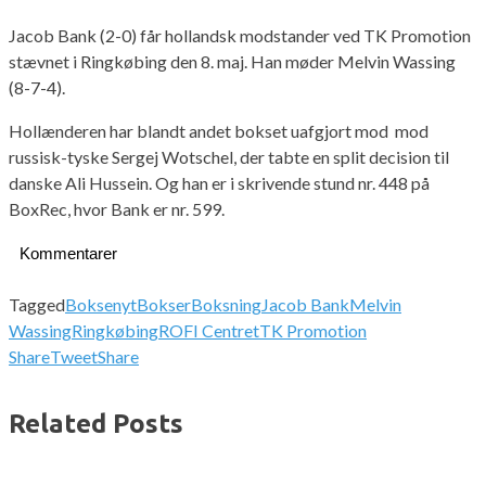
Jacob Bank (2-0) får hollandsk modstander ved TK Promotion
stævnet i Ringkøbing den 8. maj. Han møder Melvin Wassing
(8-7-4).
Hollænderen har blandt andet bokset uafgjort mod mod
russisk-tyske Sergej Wotschel, der tabte en split decision til
danske Ali Hussein. Og han er i skrivende stund nr. 448 på
BoxRec, hvor Bank er nr. 599.
Kommentarer
Tagged
Boksenyt
Bokser
Boksning
Jacob Bank
Melvin
Wassing
Ringkøbing
ROFI Centret
TK Promotion
Share
Tweet
Share
Related Posts