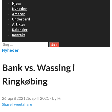
Hjem
Nyheder
Amatør
Undercard
Artikler
Kalender
Kontakt
Søg
efter:
Nyheder
Bank vs. Wassing i
Ringkøbing
26. april 2021
26. april 2021
-
by
Hr
Share
Tweet
Share