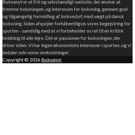
Boksenyt er et frit og selvstændigt website, der ønsker at
fremme boksningen, og interessen for boksning, gennem god
og tilgængelig formidling af boksestof, med vægt på dansk
boksning. Siden afspejler forhåbentligvis vores begejstring for
sporten - samtidig med at vi forbeholder os ret til en kritisk
holdning til alle lejre. Det er passionen for boksningen, der
driver siden. Vi har ingen økonomiske interesser i sporten, og vi
betaler selv vores omkostninger.
Copyright © 2026
Boksenyt
.