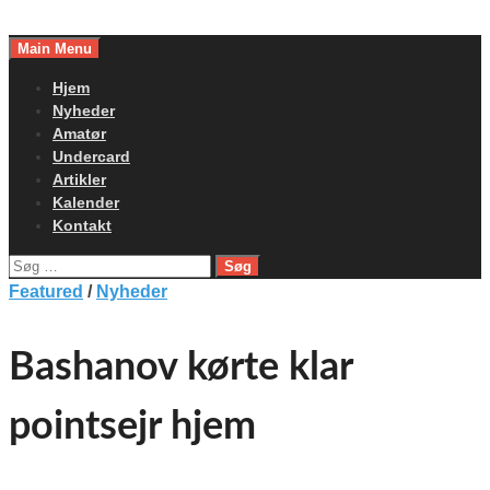
Skip
to
Main Menu
content
Hjem
Nyheder
Amatør
Undercard
Artikler
Kalender
Kontakt
Søg
efter:
Featured
/
Nyheder
Bashanov kørte klar
pointsejr hjem