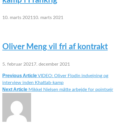
10. marts 2021
10. marts 2021
Oliver Meng vil fri af kontrakt
5. februar 2021
7. december 2021
Previous Article
VIDEO: Oliver Flodin indvejning og
Indlægsnavigation
interview inden Khattab-kamp
Next Article
Mikkel Nielsen måtte arbejde for pointsejr