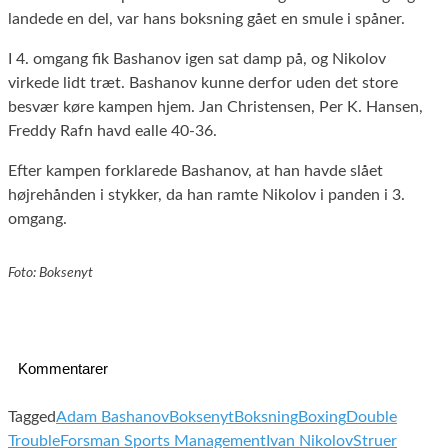
landede en del, var hans boksning gået en smule i spåner.
I 4. omgang fik Bashanov igen sat damp på, og Nikolov
virkede lidt træt. Bashanov kunne derfor uden det store
besvær køre kampen hjem. Jan Christensen, Per K. Hansen,
Freddy Rafn havd ealle 40-36.
Efter kampen forklarede Bashanov, at han havde slået
højrehånden i stykker, da han ramte Nikolov i panden i 3.
omgang.
Foto: Boksenyt
Kommentarer
Tagged
Adam Bashanov
Boksenyt
Boksning
Boxing
Double
Trouble
Forsman Sports Management
Ivan Nikolov
Struer