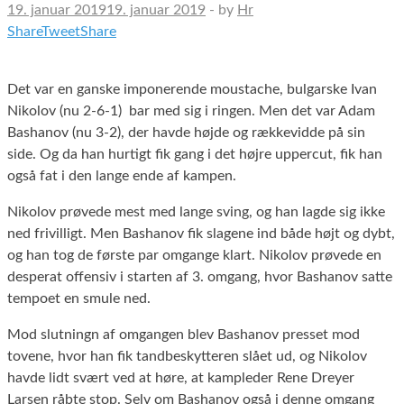
19. januar 2019
19. januar 2019
-
by
Hr
Share
Tweet
Share
Det var en ganske imponerende moustache, bulgarske Ivan
Nikolov (nu 2-6-1) bar med sig i ringen. Men det var Adam
Bashanov (nu 3-2), der havde højde og rækkevidde på sin
side. Og da han hurtigt fik gang i det højre uppercut, fik han
også fat i den lange ende af kampen.
Nikolov prøvede mest med lange sving, og han lagde sig ikke
ned frivilligt. Men Bashanov fik slagene ind både højt og dybt,
og han tog de første par omgange klart. Nikolov prøvede en
desperat offensiv i starten af 3. omgang, hvor Bashanov satte
tempoet en smule ned.
Mod slutningn af omgangen blev Bashanov presset mod
tovene, hvor han fik tandbeskytteren slået ud, og Nikolov
havde lidt svært ved at høre, at kampleder Rene Dreyer
Larsen råbte stop. Selv om Bashanov også i denne omgang