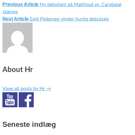
Previous Article
Ny debutant på Mahfoud vs. Carabajal
Indlægsnavigation
stævne
Next Article
Emil Pedersen vinder hurtig debutsejr
About Hr
View all posts by Hr
→
Seneste indlæg