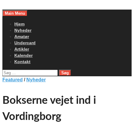
Skip
to
Main Menu
content
Hjem
Nyheder
Amatør
Undercard
Artikler
Kalender
Kontakt
Søg
efter:
Featured
/
Nyheder
Bokserne vejet ind i
Vordingborg