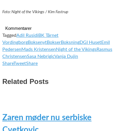
Foto: Night of the Vikings / Kim Fastrup
Kommentarer
Tagged
Adil Rusidi
BK Tårnet
Vordingborg
Boksenyt
Bokser
Boksning
DGI Huset
Emil
Pedersen
Mads Kristensen
Night of the Vikings
Rasmus
Christensen
Sasa Nebrigic
Vanja Dujin
Share
Tweet
Share
Related Posts
Zaren møder nu serbiske
Cvetkovic