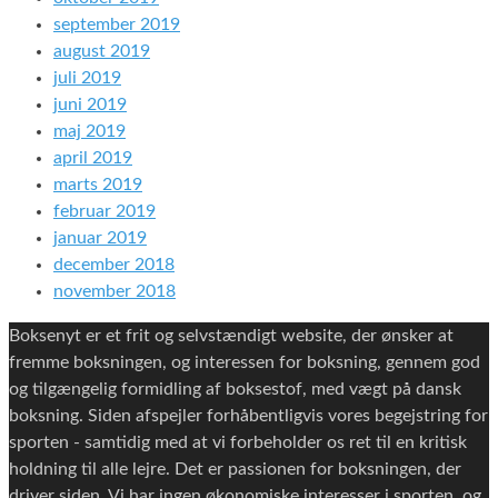
september 2019
august 2019
juli 2019
juni 2019
maj 2019
april 2019
marts 2019
februar 2019
januar 2019
december 2018
november 2018
Boksenyt er et frit og selvstændigt website, der ønsker at
fremme boksningen, og interessen for boksning, gennem god
og tilgængelig formidling af boksestof, med vægt på dansk
boksning. Siden afspejler forhåbentligvis vores begejstring for
sporten - samtidig med at vi forbeholder os ret til en kritisk
holdning til alle lejre. Det er passionen for boksningen, der
driver siden. Vi har ingen økonomiske interesser i sporten, og