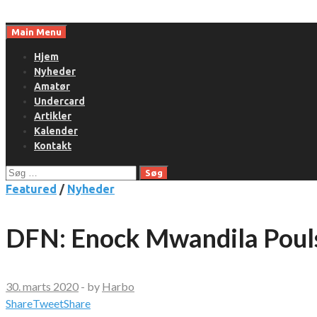
Skip
to
Main Menu
content
Hjem
Nyheder
Amatør
Undercard
Artikler
Kalender
Kontakt
Søg
efter:
Featured
/
Nyheder
DFN: Enock Mwandila Poul
30. marts 2020
-
by
Harbo
Share
Tweet
Share