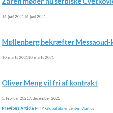
Zaren møder nu serbiske Cvetkovi
16. juni 2021
16. juni 2021
Møllenberg bekræfter Messaoud-k
10. marts 2021
10. marts 2021
Oliver Meng vil fri af kontrakt
5. februar 2021
7. december 2021
MTK Global åbner center i Aarhus
Indlægsnavigation
Previous Article