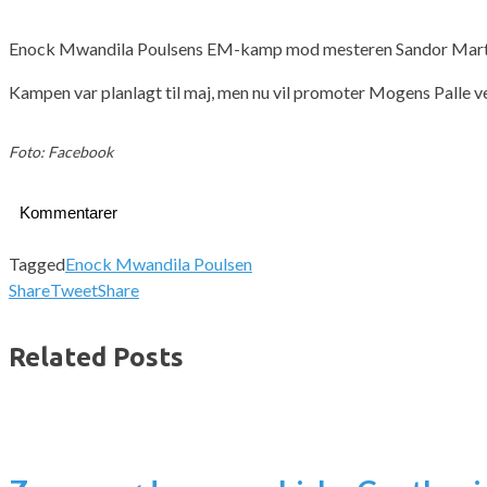
Enock Mwandila Poulsens EM-kamp mod mesteren Sandor Martin er
Kampen var planlagt til maj, men nu vil promoter Mogens Palle v
Foto: Facebook
Kommentarer
Tagged
Enock Mwandila Poulsen
Share
Tweet
Share
Related Posts