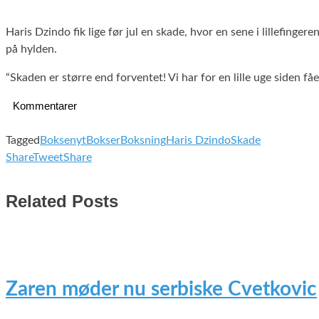
Haris Dzindo fik lige før jul en skade, hvor en sene i lillefin
på hylden.
“Skaden er større end forventet! Vi har for en lille uge siden f
Kommentarer
Tagged
Boksenyt
Bokser
Boksning
Haris Dzindo
Skade
Share
Tweet
Share
Related Posts
Zaren møder nu serbiske Cvetkovic