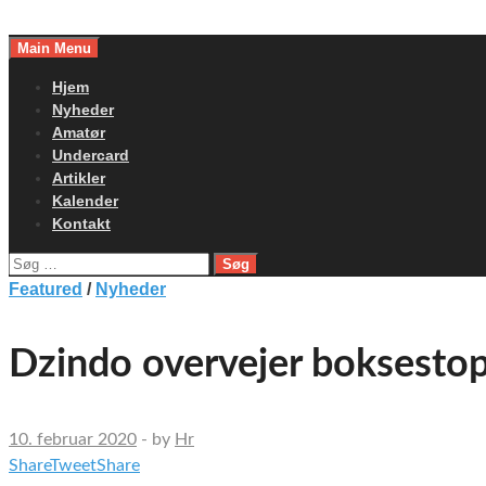
Skip
to
Main Menu
content
Hjem
Nyheder
Amatør
Undercard
Artikler
Kalender
Kontakt
Søg
efter:
Featured
/
Nyheder
Dzindo overvejer boksesto
10. februar 2020
-
by
Hr
Share
Tweet
Share