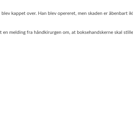
geren blev kappet over. Han blev opereret, men skaden er åbenbart
ået en melding fra håndkirurgen om, at boksehandskerne skal stille