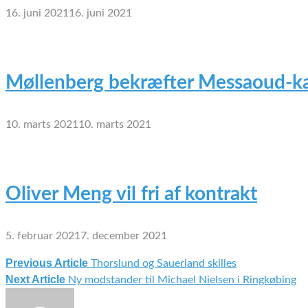
16. juni 2021
16. juni 2021
Møllenberg bekræfter Messaoud-ka
10. marts 2021
10. marts 2021
Oliver Meng vil fri af kontrakt
5. februar 2021
7. december 2021
Previous Article
Thorslund og Sauerland skilles
Indlægsnavigation
Next Article
Ny modstander til Michael Nielsen i Ringkøbing