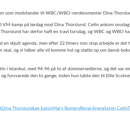
 ringen som modstander til WBC/WBO-verdensmester Dina Thorsl
O VM-kamp på lørdag mod Dina Thorslund. Cetin ankom onsdag 
Thorslund har derfor haft en travl torsdag, og WBC og WBO har 
en skjult agenda, men efter 22 timers non stop arbejde er det l
 skal, og vi håber alle vil komme ind og støtte op om dansk bok
tin i Istanbul, med 94-96 på to af dommersedlerne, og det var e
 forsvarede den to gange, inden hun tabte den til Ellie Scotney
t
Dina Thorslund
Lee Eaton
Mary Romero
Royal Arena
Seren Cetin
T