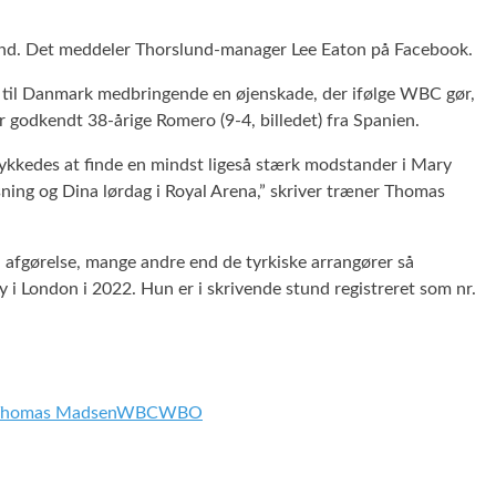
und. Det meddeler Thorslund-manager Lee Eaton på Facebook.
til Danmark medbringende en øjenskade, der ifølge WBC gør,
godkendt 38-årige Romero (9-4, billedet) fra Spanien.
ykkedes at finde en mindst ligeså stærk modstander i Mary
sning og Dina lørdag i Royal Arena,” skriver træner Thomas
n afgørelse, mange andre end de tyrkiske arrangører så
 i London i 2022. Hun er i skrivende stund registreret som nr.
homas Madsen
WBC
WBO