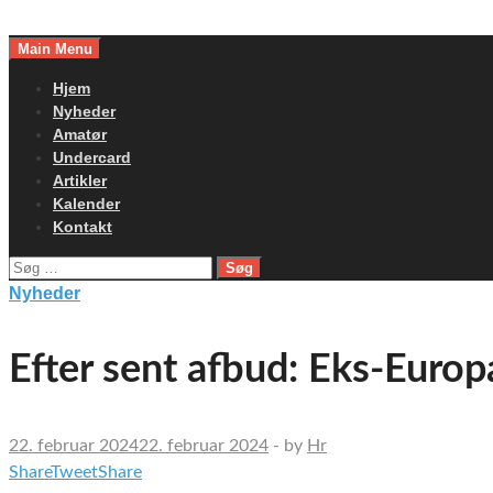
Skip
to
Main Menu
content
Hjem
Nyheder
Amatør
Undercard
Artikler
Kalender
Kontakt
Søg
efter:
Nyheder
Efter sent afbud: Eks-Euro
22. februar 2024
22. februar 2024
-
by
Hr
Share
Tweet
Share