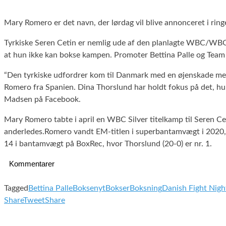
Mary Romero er det navn, der lørdag vil blive annonceret i
Tyrkiske Seren Cetin er nemlig ude af den planlagte WBC/WB
at hun ikke kan bokse kampen. Promoter Bettina Palle og Team 
“Den tyrkiske udfordrer kom til Danmark med en øjenskade med 
Romero fra Spanien. Dina Thorslund har holdt fokus på det, hun
Madsen på Facebook.
Mary Romero tabte i april en WBC Silver titelkamp til Seren Ce
anderledes.Romero vandt EM-titlen i superbantamvægt i 2020, og
14 i bantamvægt på BoxRec, hvor Thorslund (20-0) er nr. 1.
Kommentarer
Tagged
Bettina Palle
Boksenyt
Bokser
Boksning
Danish Fight Nigh
Share
Tweet
Share