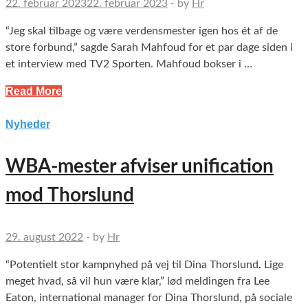
22. februar 2023
22. februar 2023
-
by
Hr
“Jeg skal tilbage og være verdensmester igen hos ét af de
store forbund,” sagde Sarah Mahfoud for et par dage siden i
et interview med TV2 Sporten. Mahfoud bokser i …
Read More
Nyheder
WBA-mester afviser unification
mod Thorslund
29. august 2022
-
by
Hr
“Potentielt stor kampnyhed på vej til Dina Thorslund. Lige
meget hvad, så vil hun være klar,” lød meldingen fra Lee
Eaton, international manager for Dina Thorslund, på sociale