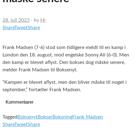
28. juli 2023
-
by
Hr
Share
Tweet
Share
Frank Madsen (7-6) stod som tidligere meldt til en kamp i
London den 18. august, mod engelske Sonny Ali (6-0). Men
den kamp er blevet aflyst. Den bokses dog måske senere,
melder Frank Madsen til Boksenyt.
“Kampen er blevet aflyst, men den bliver måske til noget i
september,” fortæller Frank Madsen.
Kommentarer
Tagged
Boksenyt
Bokser
Boksning
Frank Madsen
Share
Tweet
Share