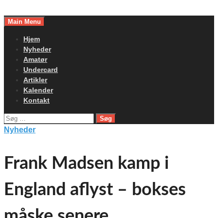
Skip
to
Main Menu
content
Hjem
Nyheder
Amatør
Undercard
Artikler
Kalender
Kontakt
Søg
efter:
Nyheder
Frank Madsen kamp i
England aflyst – bokses
måske senere