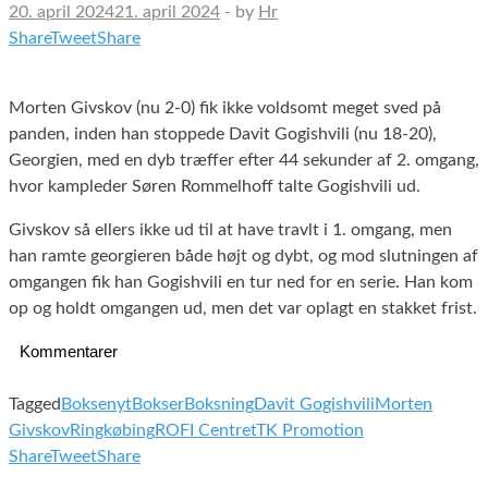
20. april 2024
21. april 2024
-
by
Hr
Share
Tweet
Share
Morten Givskov (nu 2-0) fik ikke voldsomt meget sved på
panden, inden han stoppede Davit Gogishvili (nu 18-20),
Georgien, med en dyb træffer efter 44 sekunder af 2. omgang,
hvor kampleder Søren Rommelhoff talte Gogishvili ud.
Givskov så ellers ikke ud til at have travlt i 1. omgang, men
han ramte georgieren både højt og dybt, og mod slutningen af
omgangen fik han Gogishvili en tur ned for en serie. Han kom
op og holdt omgangen ud, men det var oplagt en stakket frist.
Kommentarer
Tagged
Boksenyt
Bokser
Boksning
Davit Gogishvili
Morten
Givskov
Ringkøbing
ROFI Centret
TK Promotion
Share
Tweet
Share