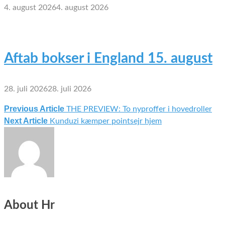
4. august 2026
4. august 2026
Aftab bokser i England 15. august
28. juli 2026
28. juli 2026
Previous Article
THE PREVIEW: To nyproffer i hovedroller
Indlægsnavigation
Next Article
Kunduzi kæmper pointsejr hjem
About Hr