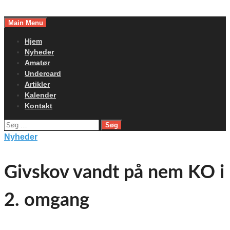
Skip
to
Main Menu
content
Hjem
Nyheder
Amatør
Undercard
Artikler
Kalender
Kontakt
Søg
efter:
Nyheder
Givskov vandt på nem KO i
2. omgang