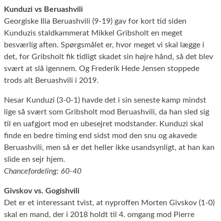
Kunduzi vs Beruashvili
Georgiske Ilia Beruashvili (9-19) gav for kort tid siden
Kunduzis staldkammerat Mikkel Gribsholt en meget
besværlig aften. Spørgsmålet er, hvor meget vi skal lægge i
det, for Gribsholt fik tidligt skadet sin højre hånd, så det blev
svært at slå igennem. Og Frederik Hede Jensen stoppede
trods alt Beruashvili i 2019.
Nesar Kunduzi (3-0-1) havde det i sin seneste kamp mindst
lige så svært som Gribsholt mod Beruashvili, da han sled sig
til en uafgjort mod en ubesejret modstander. Kunduzi skal
finde en bedre timing end sidst mod den snu og akavede
Beruashvili, men så er det heller ikke usandsynligt, at han kan
slide en sejr hjem.
Chancefordeling: 60-40
Givskov vs. Gogishvili
Det er et interessant tvist, at nyproffen Morten Givskov (1-0)
skal en mand, der i 2018 holdt til 4. omgang mod Pierre