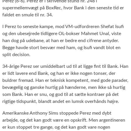
Perez (6-6). Perez er i skrivende stund nr. 248 i
supermellemvægt på BoxRec, hvor Bank i den seneste tid er
faldet en smule til nr. 34.
I Perez to seneste kampe, mod VM-udfordreren Shefat Isufi
og den ubesejrede tidligere OL-bokser Mahmet Unal, viste
han dog på udebane, at han er bedre end cifrene antyder.
Begge havde stort besvær med ham, og Isufi vandt blot en
split decision.
34-årige Perez ser umiddelbart ud til at ligge fint til Bank. Han
er lidt lavere end Bank, og han er ikke nogen tonser, der
buldrer fremad. Han er teknisk kompetent, med gode parader,
bevægelig og ganske hurtig på hænderne, men ikke så hurtig
som Bank. Han er snu, og god til at sætte kontraer på det
rigtige tidspunkt, blandt andet en lumsk overhånds højre.
Amerikanske Anthony Sims stoppede Perez med dybt
arbejde, og det kan godt være en opskrift. Men argentineren
er kun stoppet tre gange, og det kan godt vare nogen