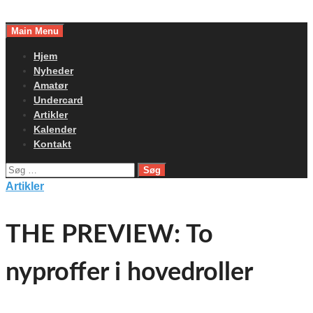
Skip
to
Main Menu
content
Hjem
Nyheder
Amatør
Undercard
Artikler
Kalender
Kontakt
Søg
efter:
Artikler
THE PREVIEW: To
nyproffer i hovedroller