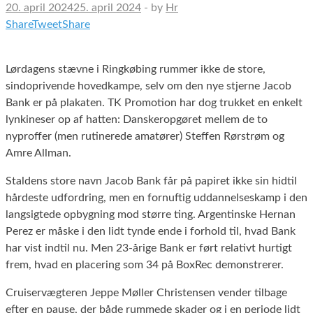
20. april 2024
25. april 2024
-
by
Hr
Share
Tweet
Share
Lørdagens stævne i Ringkøbing rummer ikke de store,
sindoprivende hovedkampe, selv om den nye stjerne Jacob
Bank er på plakaten. TK Promotion har dog trukket en enkelt
lynkineser op af hatten: Danskeropgøret mellem de to
nyproffer (men rutinerede amatører) Steffen Rørstrøm og
Amre Allman.
Staldens store navn Jacob Bank får på papiret ikke sin hidtil
hårdeste udfordring, men en fornuftig uddannelseskamp i den
langsigtede opbygning mod større ting. Argentinske Hernan
Perez er måske i den lidt tynde ende i forhold til, hvad Bank
har vist indtil nu. Men 23-årige Bank er ført relativt hurtigt
frem, hvad en placering som 34 på BoxRec demonstrerer.
Cruiservægteren Jeppe Møller Christensen vender tilbage
efter en pause, der både rummede skader og i en periode lidt