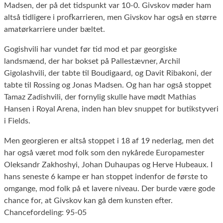
Madsen, der på det tidspunkt var 10-0. Givskov møder ham
altså tidligere i profkarrieren, men Givskov har også en større
amatørkarriere under bæltet.
Gogishvili har vundet før tid mod et par georgiske
landsmænd, der har bokset på Pallestævner, Archil
Gigolashvili, der tabte til Boudigaard, og Davit Ribakoni, der
tabte til Rossing og Jonas Madsen. Og han har også stoppet
Tamaz Zadishvili, der fornylig skulle have mødt Mathias
Hansen i Royal Arena, inden han blev snuppet for butikstyveri
i Fields.
Men georgieren er altså stoppet i 18 af 19 nederlag, men det
har også været mod folk som den nykårede Europamester
Oleksandr Zakhoshyi, Johan Duhaupas og Herve Hubeaux. I
hans seneste 6 kampe er han stoppet indenfor de første to
omgange, mod folk på et lavere niveau. Der burde være gode
chance for, at Givskov kan gå dem kunsten efter.
Chancefordeling: 95-05