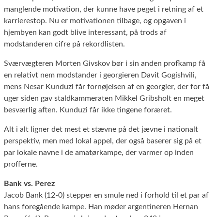
manglende motivation, der kunne have peget i retning af et
karrierestop. Nu er motivationen tilbage, og opgaven i
hjembyen kan godt blive interessant, på trods af
modstanderen cifre på rekordlisten.
Sværvægteren Morten Givskov bør i sin anden profkamp få
en relativt nem modstander i georgieren Davit Gogishvili,
mens Nesar Kunduzi får fornøjelsen af en georgier, der for få
uger siden gav staldkammeraten Mikkel Gribsholt en meget
besværlig aften. Kunduzi får ikke tingene foræret.
Alt i alt ligner det mest et stævne på det jævne i nationalt
perspektiv, men med lokal appel, der også baserer sig på et
par lokale navne i de amatørkampe, der varmer op inden
profferne.
Bank vs. Perez
Jacob Bank (12-0) stepper en smule ned i forhold til et par af
hans foregående kampe. Han møder argentineren Hernan