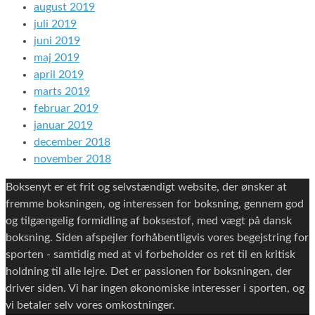
august 2019
juli 2019
juni 2019
maj 2019
april 2019
marts 2019
februar 2019
januar 2019
december 2018
november 2018
Boksenyt er et frit og selvstændigt website, der ønsker at
fremme boksningen, og interessen for boksning, gennem god
og tilgængelig formidling af boksestof, med vægt på dansk
boksning. Siden afspejler forhåbentligvis vores begejstring for
sporten - samtidig med at vi forbeholder os ret til en kritisk
holdning til alle lejre. Det er passionen for boksningen, der
driver siden. Vi har ingen økonomiske interesser i sporten, og
vi betaler selv vores omkostninger.