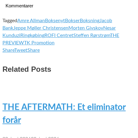
Kommentarer
Tagged
Amre Allman
Boksenyt
Bokser
Boksning
Jacob
Bank
Jeppe Møller Christensen
Morten Givskov
Nesar
Kunduzi
Ringkøbing
ROFI Centret
Steffen Rørstrøm
THE
PREVIEW
TK Promotion
Share
Tweet
Share
Related Posts
THE AFTERMATH: Et eliminator
forår