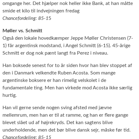
omgange her. Det hjælper nok heller ikke Bank, at han måtte
smide et kilo til indvejningen fredag
Chancefordeling: 85-1
5
Møller vs. Schmitt
Også den lokale hovedkæmper Jeppe Møller Christensen (7-
1) får argentinsk modstand, i Angel Schmitt (6-15). 45-årige
Schmitt er dog nok pænt langt fra Perez i niveau.
Han boksede senest for to år siden hvor han blev stoppet af
den i Danmark velkendte Ruben Acosta. Som mange
argentinske boksere er han rimelig velskolet i de
fundamentale ting. Men han virkede mod Acosta ikke særlig
hurtig.
Han vil gerne sende nogen sving afsted med jævne
mellemrum, men han er til at ramme, og han er flere gange
blevet slået ud af højrekryds. Det kan sagtens blive
underholdende, men det bør blive dansk sejr, måske før tid.
Chancefordeling: 85-15