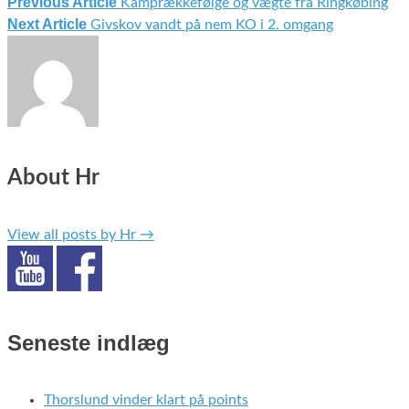
Previous Article
Kamprækkefølge og vægte fra Ringkøbing
Indlægsnavigation
Next Article
Givskov vandt på nem KO i 2. omgang
About Hr
View all posts by Hr
→
Seneste indlæg
Thorslund vinder klart på points