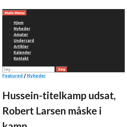
Skip
to
Main Menu
content
Hjem
Nyheder
Amatør
Undercard
Artikler
Kalender
Kontakt
Søg
efter:
Featured
/
Nyheder
Hussein-titelkamp udsat,
Robert Larsen måske i
kamp