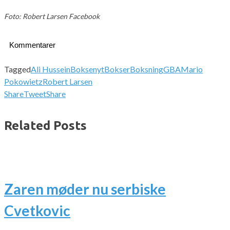
Foto: Robert Larsen Facebook
Kommentarer
Tagged
Ali Hussein
Boksenyt
Bokser
Boksning
GBA
Mario
Pokowietz
Robert Larsen
Share
Tweet
Share
Related Posts
Zaren møder nu serbiske
Cvetkovic