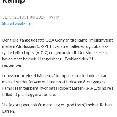
31. juli 2019
31. juli 2019
-
by
Hr
Share
Tweet
Share
Den flere gange udsatte GBA German titelkamp i mellemvægt
mellem Ali Hussein (5-2-1, til venstre i billedet) og cubansk-
tyske Lelito Lopez (6-0-2) er igen udskudt. Den skulle ellers
have været bokset i Hangelsberg i Tyskland den 21.
september.
Lopez har brækket hånden, så kampen kan ikke bokses før i
marts. I stedet forventes Hussein at bokse en 6-omganges
kamp i Hangelsberg, hvor også Robert Larsen (3-3-1, til højre i
billedet) planlægger at bokse.
“Ja, jeg snupper nok én mere. Jeg er i god form,” melder Robert
Larsen.