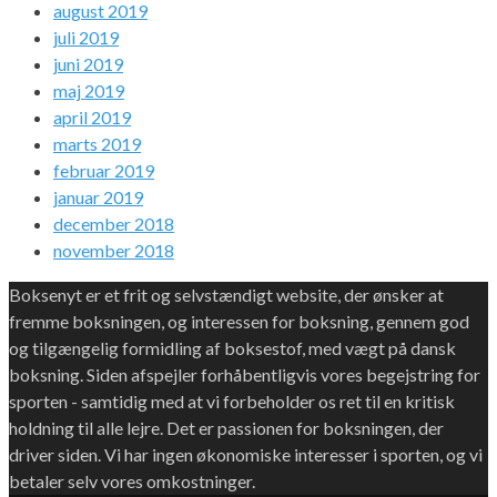
august 2019
juli 2019
juni 2019
maj 2019
april 2019
marts 2019
februar 2019
januar 2019
december 2018
november 2018
Boksenyt er et frit og selvstændigt website, der ønsker at
fremme boksningen, og interessen for boksning, gennem god
og tilgængelig formidling af boksestof, med vægt på dansk
boksning. Siden afspejler forhåbentligvis vores begejstring for
sporten - samtidig med at vi forbeholder os ret til en kritisk
holdning til alle lejre. Det er passionen for boksningen, der
driver siden. Vi har ingen økonomiske interesser i sporten, og vi
betaler selv vores omkostninger.