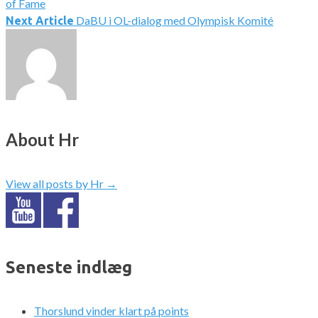
of Fame
DaBU i OL-dialog med Olympisk Komité
Next Article
About Hr
View all posts by Hr
→
Seneste indlæg
Thorslund vinder klart på points