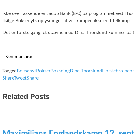
Ikke overraskende er Jacob Bank (8-0) på programmet ved Thors
Ifølge Boksenyts oplysninger bliver kampen ikke en titelkamp.
Det er første gang, et stævne med Dina Thorslund kommer på Sp
Kommentarer
Tagged
Boksenyt
Bokser
Boksning
Dina Thorslund
Holstebro
Jaco
Share
Tweet
Share
Related Posts
Maximilians Englandskamp 12. sep