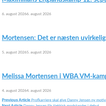
6. august 2026
6. august 2026
Mortensen: Det er næsten uvirkelig
5. august 2026
5. august 2026
Melissa Mortensen i WBA VM-kamp
4. august 2026
4. august 2026
Previous Article
Profkarriere skal give Danny Jensen ny motiv
Indlægsnavigation
Next Article
Danny Jensen får tjekkisk modstander i debut