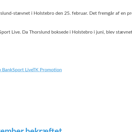
lund-stævnet i Holstebro den 25. februar. Det fremgår af en pre
ort Live. Da Thorslund boksede i Holstebro i juni, blev stævnet
b Bank
Sport Live
TK Promotion
tember bekræftet