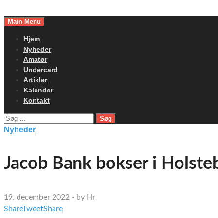
Skip
to
Main Menu
content
Hjem
Nyheder
Amatør
Undercard
Artikler
Kalender
Kontakt
Søg
efter:
Nyheder
Jacob Bank bokser i Holsteb
19. december 2022
-
by
Hr
Share
Tweet
Share