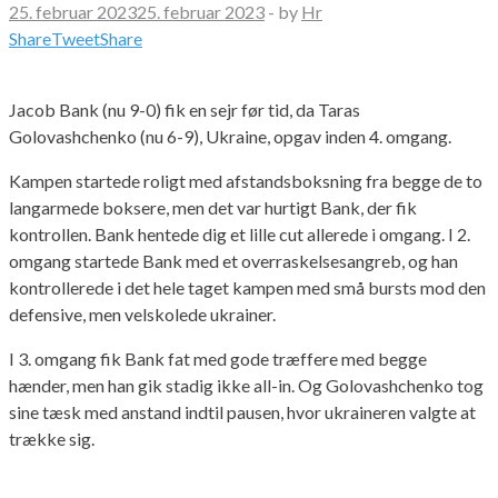
25. februar 2023
25. februar 2023
-
by
Hr
Share
Tweet
Share
Jacob Bank (nu 9-0) fik en sejr før tid, da Taras
Golovashchenko (nu 6-9), Ukraine, opgav inden 4. omgang.
Kampen startede roligt med afstandsboksning fra begge de to
langarmede boksere, men det var hurtigt Bank, der fik
kontrollen. Bank hentede dig et lille cut allerede i omgang. I 2.
omgang startede Bank med et overraskelsesangreb, og han
kontrollerede i det hele taget kampen med små bursts mod den
defensive, men velskolede ukrainer.
I 3. omgang fik Bank fat med gode træffere med begge
hænder, men han gik stadig ikke all-in. Og Golovashchenko tog
sine tæsk med anstand indtil pausen, hvor ukraineren valgte at
trække sig.