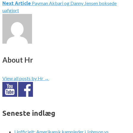
Payman Akbari og Danny Jensen boksede
Next Article
uafgjort
About Hr
View all posts by Hr
→
Seneste indlæg
Uofficielt: Amerikansk kampleder i Johnson vs.