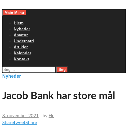
Skip
to
Main Menu
content
Hjem
Nyheder
Amatør
Undercard
Artikler
Kalender
Kontakt
Søg
efter:
Nyheder
Jacob Bank har store mål
8. november 2021
-
by
Hr
Share
Tweet
Share