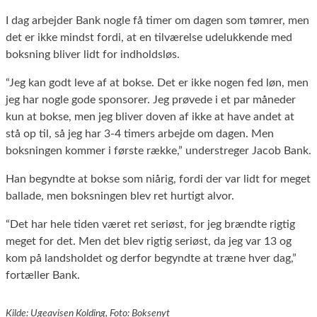
I dag arbejder Bank nogle få timer om dagen som tømrer, men
det er ikke mindst fordi, at en tilværelse udelukkende med
boksning bliver lidt for indholdsløs.
“Jeg kan godt leve af at bokse. Det er ikke nogen fed løn, men
jeg har nogle gode sponsorer. Jeg prøvede i et par måneder
kun at bokse, men jeg bliver doven af ikke at have andet at
stå op til, så jeg har 3-4 timers arbejde om dagen. Men
boksningen kommer i første række,” understreger Jacob Bank.
Han begyndte at bokse som niårig, fordi der var lidt for meget
ballade, men boksningen blev ret hurtigt alvor.
“Det har hele tiden været ret seriøst, for jeg brændte rigtig
meget for det. Men det blev rigtig seriøst, da jeg var 13 og
kom på landsholdet og derfor begyndte at træne hver dag,”
fortæller Bank.
Kilde: Ugeavisen Kolding, Foto: Boksenyt