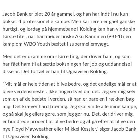
Jacob Bank er blot 20 år gammel, og han har indtil nu kun
bokset 4 professionelle kampe. Men karrieren er gået ganske
hurtigt, og lørdag på hjemmebane i Kolding kan han vinde sin
første titel, når han møder finske Aku Kanninen (9-0-1) i en
kamp om WBO Youth bæltet i supermellemvægt.
Men det er drømme om større ting, der driver ham, og som
har fået ham til at sætte boksningen før job og uddannelse i
disse år. Det fortæller han til Ugeavisen Kolding.
“Mit mål er hele tiden at blive bedre, og det endelige mål er at
blive verdensmester. Ikke nogen tvivl om det. Jeg ser mig selv
som en af de bedste i verden, så han er bare en i rækken bag
mig. Det kræver hård træning. Jeg skal vinde alle mine kampe,
og så skal jeg ellers gøre, som jeg gør nu. Det, der driver mig,
er hundrede procent at blive bedre og at gå efter at blive den
nye Floyd Mayweather eller Mikkel Kessler,” siger Jacob Bank
til Ugeavisen Kolding.