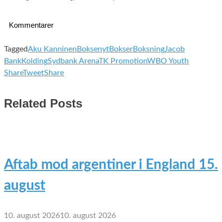
Kommentarer
Tagged
Aku Kanninen
Boksenyt
Bokser
Boksning
Jacob
Bank
Kolding
Sydbank Arena
TK Promotion
WBO Youth
Share
Tweet
Share
Related Posts
Aftab mod argentiner i England 15.
august
10. august 2026
10. august 2026