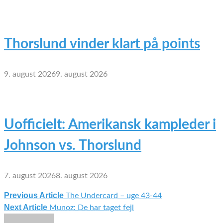
Thorslund vinder klart på points
9. august 2026
9. august 2026
Uofficielt: Amerikansk kampleder i
Johnson vs. Thorslund
7. august 2026
8. august 2026
Previous Article
The Undercard – uge 43-44
Indlægsnavigation
Next Article
Munoz: De har taget fejl