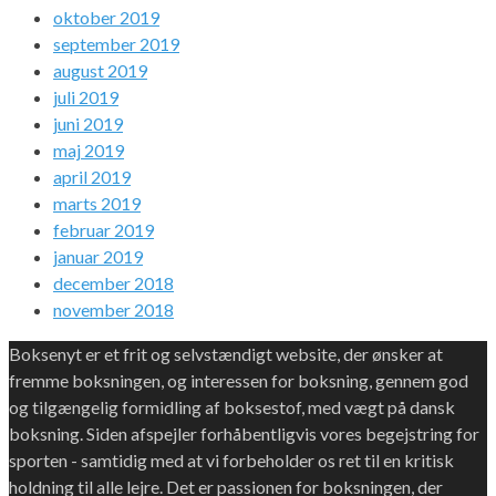
oktober 2019
september 2019
august 2019
juli 2019
juni 2019
maj 2019
april 2019
marts 2019
februar 2019
januar 2019
december 2018
november 2018
Boksenyt er et frit og selvstændigt website, der ønsker at
fremme boksningen, og interessen for boksning, gennem god
og tilgængelig formidling af boksestof, med vægt på dansk
boksning. Siden afspejler forhåbentligvis vores begejstring for
sporten - samtidig med at vi forbeholder os ret til en kritisk
holdning til alle lejre. Det er passionen for boksningen, der