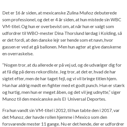
Det er 16 år siden, at mexicanske Zulina Muñoz debuterede
som professionel, og det er 4 år siden, at hun mistede sin WBC
VM-titel. Og hun er overbevist om, at når hun er valgt som
udfordrer til WBO-mester Dina Thorslund lørdag i Kolding, så
er det fordi, at den danske lejr ser hende som et navn, hvor
gassen er ved at gå ballonen. Men hun agter at give danskerne
en overraskelse.
“Nogen tror, ​​at du allerede er på vej ud, og de udvælger dig for
at få dig på deres rekordliste. Jeg tror, at det er, hvad de har
sigtet efter, men de har taget fejl, og vi vil bringe titlen hjem.
Hun har aldrig mødt en fighter med et godt punch. Hun er stærk
og hurtig, men hun er meget åben, og det vil jeg udnytte,” siger
Munoz til den mexicanske avis El Universal Deportes.
Fra hun vandt sin VM-titel i 2012, til hun tabte den i 2017, var
det Munoz, der havde rollen hjemme i Mexico som den
forsvarende mester 11 gange. Nu er det hende, der er udfordrer