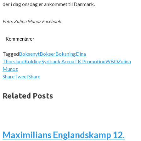
der i dag onsdag er ankommet til Danmark.
Foto: Zulina Munoz Facebook
Kommentarer
Tagged
Boksenyt
Bokser
Boksning
Dina
Thorslund
Kolding
Sydbank Arena
TK Promotion
WBO
Zulina
Munoz
Share
Tweet
Share
Related Posts
Maximilians Englandskamp 12.