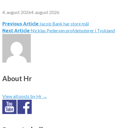
4. august 2026
4. august 2026
Jacob Bank har store mål
Indlægsnavigation
Previous Article
Nicklas Pedersen profdebuterer i Tyskland
Next Article
About Hr
View all posts by Hr
→