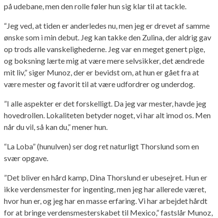
på udebane, men den rolle føler hun sig klar til at tackle.
“Jeg ved, at tiden er anderledes nu, men jeg er drevet af samme
ønske som i min debut. Jeg kan takke den Zulina, der aldrig gav
op trods alle vanskelighederne. Jeg var en meget genert pige,
og boksning lærte mig at være mere selvsikker, det ændrede
mit liv,” siger Munoz, der er bevidst om, at hun er gået fra at
være mester og favorit til at være udfordrer og underdog.
”I alle aspekter er det forskelligt. Da jeg var mester, havde jeg
hovedrollen. Lokaliteten betyder noget, vi har alt imod os. Men
når du vil, så kan du,” mener hun.
“La Loba” (hunulven) ser dog ret naturligt Thorslund som en
svær opgave.
”Det bliver en hård kamp, ​​Dina Thorslund er ubesejret. Hun er
ikke verdensmester for ingenting, men jeg har allerede været,
hvor hun er, og jeg har en masse erfaring. Vi har arbejdet hårdt
for at bringe verdensmesterskabet til Mexico,” fastslår Munoz,