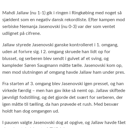
Mahdi Jallaw (nu 1-1) gik i ringen i Ringkøbing med noget så
sjældent som en negativ dansk rekordliste. Efter kampen mod
serbiske Nemanja Jasenovski (nu 0-3) var der som ventet
udlignet på cifrene.
Jallaw styrede Jasenovski ganske kontrolleret i 1. omgang,
uden at forivre sig. I 2. omgang skruede han lidt op for
blusset, og serberen blev sendt i gulvet af et sving, og
kampleder Søren Saugmann måtte tælle. Jasenovski kom op,
men mod slutningen af omgang havde Jallaw ham under pres.
Fra starten af 3. omgang blev Jasenovski igen presset, og han
virkede færdig – men han gav ikke så nemt op. Jallaw skiftede
jævnligt fodstilling, og det gjorde det svært for serberen, der
igen måtte til tælling, da han prøvede et rush. Med besvær
holdt han dog omgangen ud.
I pausen valgte Jasenovski dog at opgive, og Jallaw havde fået