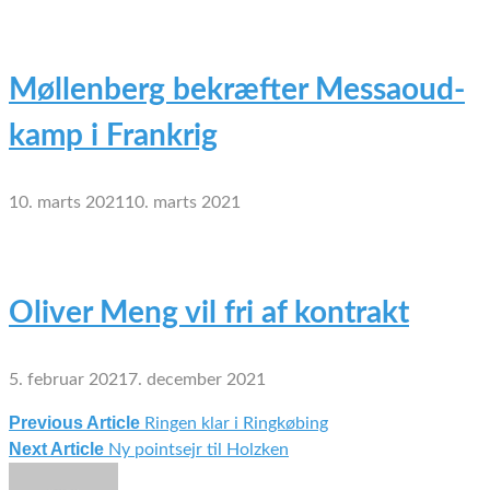
Møllenberg bekræfter Messaoud-
kamp i Frankrig
10. marts 2021
10. marts 2021
Oliver Meng vil fri af kontrakt
5. februar 2021
7. december 2021
Previous Article
Ringen klar i Ringkøbing
Indlægsnavigation
Next Article
Ny pointsejr til Holzken