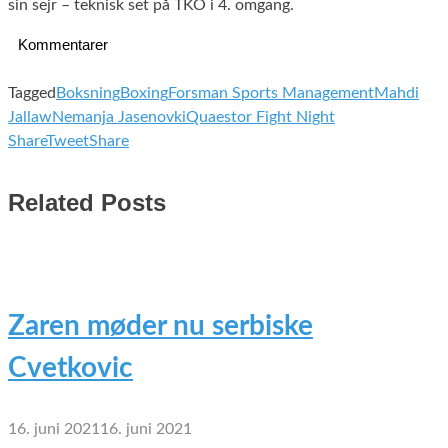
sin sejr – teknisk set på TKO i 4. omgang.
Kommentarer
Tagged
Boksning
Boxing
Forsman Sports Management
Mahdi
Jallaw
Nemanja Jasenovki
Quaestor Fight Night
Share
Tweet
Share
Related Posts
Zaren møder nu serbiske
Cvetkovic
16. juni 2021
16. juni 2021