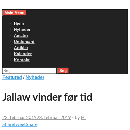
Skip
to
Main Menu
content
Hjem
Nyheder
Amatør
Undercard
Artikler
Kalender
Kontakt
Søg
efter:
Featured
/
Nyheder
Jallaw vinder før tid
23. februar 2019
23. februar 2019
-
by
Hr
Share
Tweet
Share