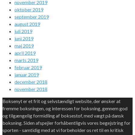
november 2019
oktober 2019
september 2019
august 2019
juli 2019
juni 2019
maj 2019
april 2019
marts 2019
februar 2019
januar 2019
december 2018
november 2018
Boksenyt er et frit og selvstændigt website, der ønsker at
fremme boksningen, og interessen for boksning, gennem god
og tilgængelig formidling af boksestof, med vægt på dansk
boksning. Siden afspejler forhåbentligvis vores begejstring for
sporten - samtidig med at vi forbeholder os ret til en kritisk