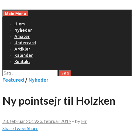
Skip
to
Main Menu
content
Hjem
Nyheder
Amatør
Undercard
Artikler
Kalender
Kontakt
Søg
efter:
Featured
/
Nyheder
Ny pointsejr til Holzken
23. februar 2019
23. februar 2019
-
by
Hr
Share
Tweet
Share