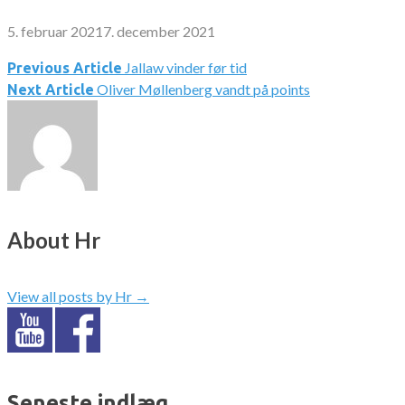
5. februar 2021
7. december 2021
Jallaw vinder før tid
Indlægsnavigation
Previous Article
Oliver Møllenberg vandt på points
Next Article
About Hr
View all posts by Hr
→
Seneste indlæg