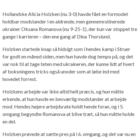
Hollandske Alicia Holzken (nu 3-0) havde fået en formodet
holdbar modstander i en aldrende, men gennemrutinerede
ukrainer Oksana Romanova (nu 9-25-1), der kun var stoppet tre
gange i karrieren – den ene gang af Dina Thorslund.
Holzken startede knap så hidsigt som i hendes kamp i Struer
for godt en måned siden, men hun havde dog tempo på, og det
var nok til at tage teten med ukraineren, der kunne lidt af hvert
af boksningens tricks også unoder som at løbe ind med
hovedet forrest.
Holzkens arbejde var ikke altid helt præcis, og hun måtte
erkende, at hun havde en besværlig modstander at arbejde
mod. Hendes højere arbejdsrate holdt hende foran, og i 5.
omgang begyndte Romanova at blive træt, så hun måtte holde
en del.
Holzken prøvede at sætte pres på i 6. omgang, og det var nu en