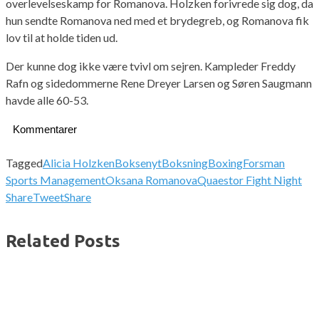
overlevelseskamp for Romanova. Holzken forivrede sig dog, da
hun sendte Romanova ned med et brydegreb, og Romanova fik
lov til at holde tiden ud.
Der kunne dog ikke være tvivl om sejren. Kampleder Freddy
Rafn og sidedommerne Rene Dreyer Larsen og Søren Saugmann
havde alle 60-53.
Kommentarer
Tagged
Alicia Holzken
Boksenyt
Boksning
Boxing
Forsman
Sports Management
Oksana Romanova
Quaestor Fight Night
Share
Tweet
Share
Related Posts