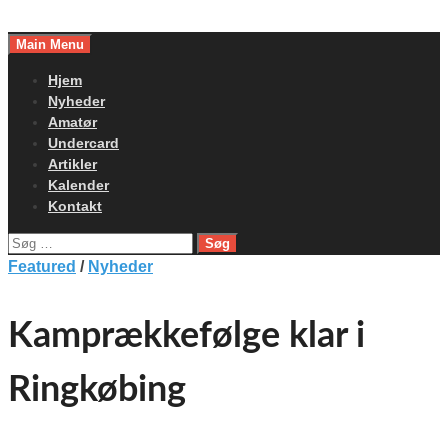
Skip
to
Main Menu
content
Hjem
Nyheder
Amatør
Undercard
Artikler
Kalender
Kontakt
Søg
efter:
Featured
/
Nyheder
Kamprækkefølge klar i
Ringkøbing