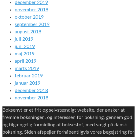
december 2019
november 2019
oktober 2019
september 2019
august 2019
juli 2019
juni 2019
maj 2019
april 2019
marts 2019
februar 2019
januar 2019
december 2018
november 2018
Boksenyt er et frit og selvstændigt website, der ønsker at
fremme boksningen, og interessen for boksning, gennem god
og tilgængelig formidling af boksestof, med vægt på dansk
boksning. Siden afspejler forhåbentligvis vores begejstring for