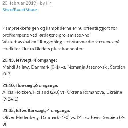
20. februar 2019
-
by
Hr
Share
Tweet
Share
Kamprækkefølgen og kamptiderne er nu offentliggjort for
profkampene ved lørdagens pro-am stævne i
Vesterhavshallen i Ringkøbing – et stævne der streames på
eb.dk for Ekstra Bladets plusabonnenter:
20.45, letvægt, 4 omgange:
Mahdi Jallaw, Danmark (0-1) vs. Nemanja Jasenovski, Serbien
(0-2)
21.10, fluevægt,6 omgange:
Alicia Holzken, Holland (2-0) vs. Oksana Romanova, Ukraine
(9-24-1)
21.35, letweltervægt, 4 omgange:
Oliver Møllenberg, Danmark (1-0) vs. Mirko Jovic, Serbien (2-
8)