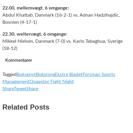
22.00, mellemvægt, 6 omgange:
Abdul Khattab, Danmark (16-2-1) vs. Adnan Hadzihajdic,
Bosnien (4-17-1)
22.30, weltervægt, 6 omgange:
Mikkel Nielsen, Danmark (7-0) vs. Karlo Tabaghua, Sverige
(18-12)
Kommentarer
Tagged
Boksenyt
Boksning
Ekstra Bladet
Forsman Sports
Management
Quaestor Fight Night
Share
Tweet
Share
Related Posts