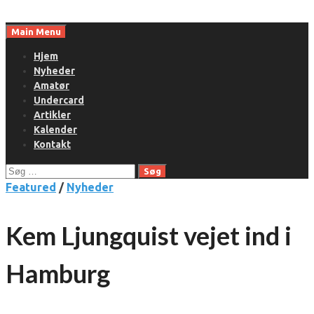
Skip
to
Main Menu
content
Hjem
Nyheder
Amatør
Undercard
Artikler
Kalender
Kontakt
Søg
efter:
Featured
/
Nyheder
Kem Ljungquist vejet ind i
Hamburg