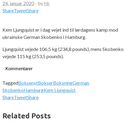
24. januar 2020
-
by
Hr
Share
Tweet
Share
Kem Ljungquist er i dag vejet ind til lørdagens kamp mod
ukrainske German Skobenko i Hamburg.
Ljungquist vejede 106,5 kg (234,8 pounds), mens Skobenko
vejede 115 kg (253,5 pounds).
Kommentarer
Tagged
Boksenyt
Bokser
Boksning
German
Skobenko
Hamburg
Kem Ljungquist
Share
Tweet
Share
Related Posts