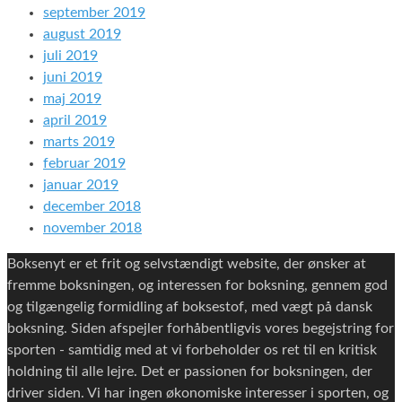
september 2019
august 2019
juli 2019
juni 2019
maj 2019
april 2019
marts 2019
februar 2019
januar 2019
december 2018
november 2018
Boksenyt er et frit og selvstændigt website, der ønsker at
fremme boksningen, og interessen for boksning, gennem god
og tilgængelig formidling af boksestof, med vægt på dansk
boksning. Siden afspejler forhåbentligvis vores begejstring for
sporten - samtidig med at vi forbeholder os ret til en kritisk
holdning til alle lejre. Det er passionen for boksningen, der
driver siden. Vi har ingen økonomiske interesser i sporten, og