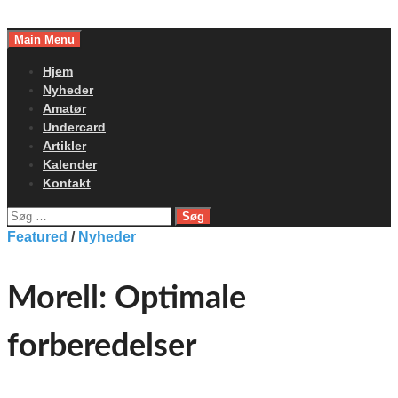
Skip
to
Main Menu
content
Hjem
Nyheder
Amatør
Undercard
Artikler
Kalender
Kontakt
Søg
efter:
Featured
/
Nyheder
Morell: Optimale
forberedelser