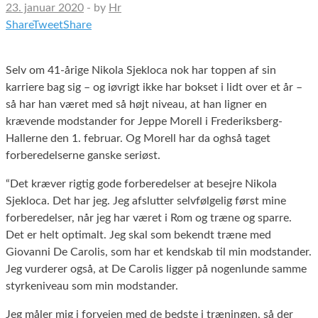
23. januar 2020
-
by
Hr
Share
Tweet
Share
Selv om 41-årige Nikola Sjekloca nok har toppen af sin
karriere bag sig – og iøvrigt ikke har bokset i lidt over et år –
så har han været med så højt niveau, at han ligner en
krævende modstander for Jeppe Morell i Frederiksberg-
Hallerne den 1. februar. Og Morell har da oghså taget
forberedelserne ganske seriøst.
“Det kræver rigtig gode forberedelser at besejre Nikola
Sjekloca. Det har jeg. Jeg afslutter selvfølgelig først mine
forberedelser, når jeg har været i Rom og træne og sparre.
Det er helt optimalt. Jeg skal som bekendt træne med
Giovanni De Carolis, som har et kendskab til min modstander.
Jeg vurderer også, at De Carolis ligger på nogenlunde samme
styrkeniveau som min modstander.
Jeg måler mig i forvejen med de bedste i træningen, så der