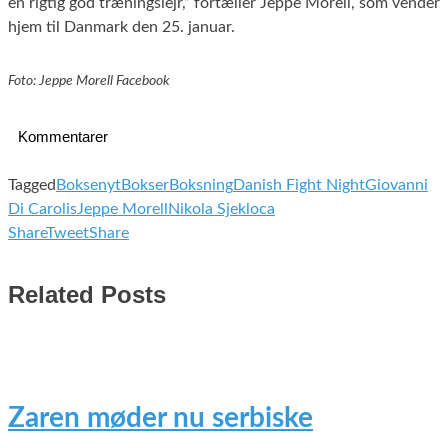
en rigtig god træningslejr,” fortæller Jeppe Morell, som vender
hjem til Danmark den 25. januar.
Foto: Jeppe Morell Facebook
Kommentarer
Tagged
Boksenyt
Bokser
Boksning
Danish Fight Night
Giovanni
Di Carolis
Jeppe Morell
Nikola Sjekloca
Share
Tweet
Share
Related Posts
Zaren møder nu serbiske