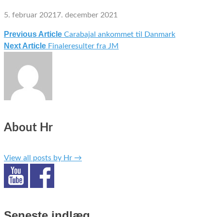
5. februar 2021
7. december 2021
Previous Article
Carabajal ankommet til Danmark
Indlægsnavigation
Next Article
Finaleresulter fra JM
About Hr
View all posts by Hr
→
Seneste indlæg