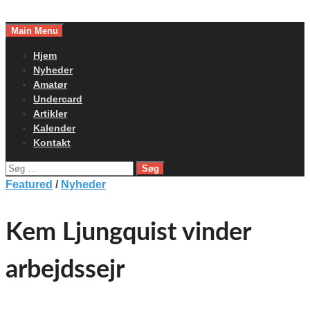
Skip
to
Main Menu
content
Hjem
Nyheder
Amatør
Undercard
Artikler
Kalender
Kontakt
Søg
efter:
Featured
/
Nyheder
Kem Ljungquist vinder
arbejdssejr