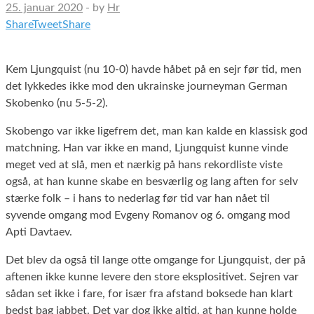
25. januar 2020
-
by
Hr
Share
Tweet
Share
Kem Ljungquist (nu 10-0) havde håbet på en sejr før tid, men
det lykkedes ikke mod den ukrainske journeyman German
Skobenko (nu 5-5-2).
Skobengo var ikke ligefrem det, man kan kalde en klassisk god
matchning. Han var ikke en mand, Ljungquist kunne vinde
meget ved at slå, men et nærkig på hans rekordliste viste
også, at han kunne skabe en besværlig og lang aften for selv
stærke folk – i hans to nederlag før tid var han nået til
syvende omgang mod Evgeny Romanov og 6. omgang mod
Apti Davtaev.
Det blev da også til lange otte omgange for Ljungquist, der på
aftenen ikke kunne levere den store eksplositivet. Sejren var
sådan set ikke i fare, for især fra afstand boksede han klart
bedst bag jabbet. Det var dog ikke altid, at han kunne holde