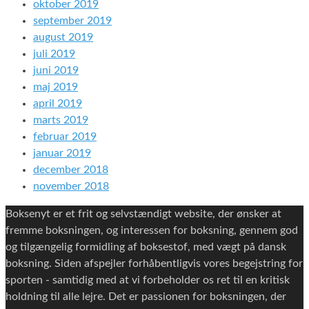
oktober 2019
september 2019
august 2019
juli 2019
juni 2019
maj 2019
april 2019
marts 2019
februar 2019
januar 2019
december 2018
november 2018
Boksenyt er et frit og selvstændigt website, der ønsker at
fremme boksningen, og interessen for boksning, gennem god
og tilgængelig formidling af boksestof, med vægt på dansk
boksning. Siden afspejler forhåbentligvis vores begejstring for
sporten - samtidig med at vi forbeholder os ret til en kritisk
holdning til alle lejre. Det er passionen for boksningen, der