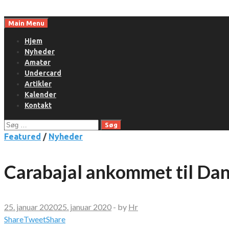
Skip
to
Main Menu
content
Hjem
Nyheder
Amatør
Undercard
Artikler
Kalender
Kontakt
Søg
efter:
Featured
/
Nyheder
Carabajal ankommet til Da
25. januar 2020
25. januar 2020
-
by
Hr
Share
Tweet
Share