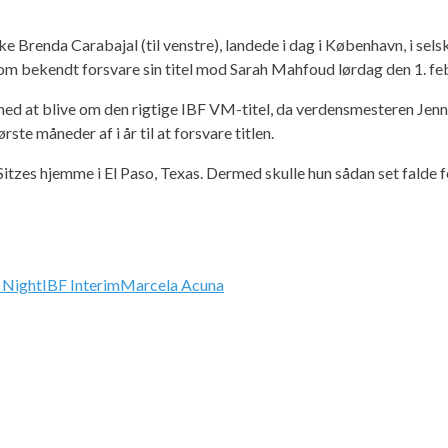
ke Brenda Carabajal (til venstre), landede i dag i København, i 
 bekendt forsvare sin titel mod Sarah Mahfoud lørdag den 1. feb
ed at blive om den rigtige IBF VM-titel, da verdensmesteren Jenn
ørste måneder af i år til at forsvare titlen.
tzes hjemme i El Paso, Texas. Dermed skulle hun sådan set falde fo
 Night
IBF Interim
Marcela Acuna