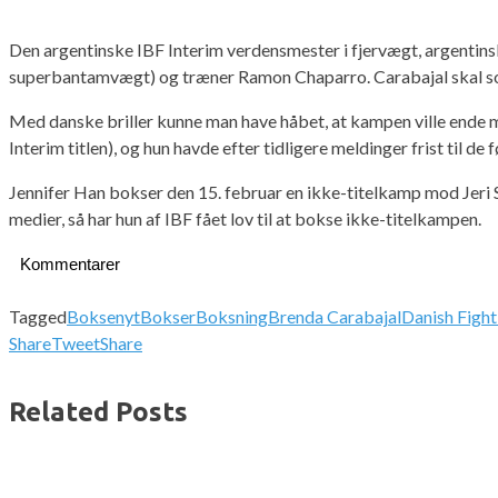
Den argentinske IBF Interim verdensmester i fjervægt, argentins
superbantamvægt) og træner Ramon Chaparro. Carabajal skal som
Med danske briller kunne man have håbet, at kampen ville ende m
Interim titlen), og hun havde efter tidligere meldinger frist til de f
Jennifer Han bokser den 15. februar en ikke-titelkamp mod Jeri Si
medier, så har hun af IBF fået lov til at bokse ikke-titelkampen.
Kommentarer
Tagged
Boksenyt
Bokser
Boksning
Brenda Carabajal
Danish Fight
Share
Tweet
Share
Related Posts