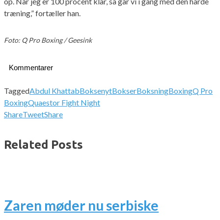
op. Når jeg er 100 procent klar, så går vi i gang med den hårde
træning,” fortæller han.
Foto: Q Pro Boxing / Geesink
Kommentarer
Tagged
Abdul Khattab
Boksenyt
Bokser
Boksning
Boxing
Q Pro
Boxing
Quaestor Fight Night
Share
Tweet
Share
Related Posts
Zaren møder nu serbiske