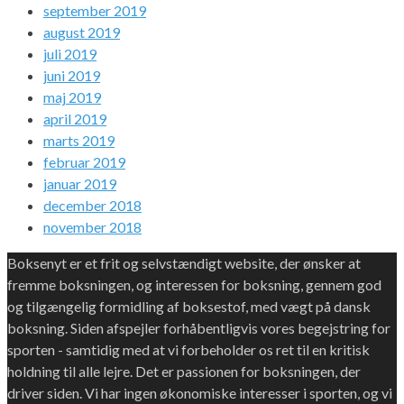
september 2019
august 2019
juli 2019
juni 2019
maj 2019
april 2019
marts 2019
februar 2019
januar 2019
december 2018
november 2018
Boksenyt er et frit og selvstændigt website, der ønsker at
fremme boksningen, og interessen for boksning, gennem god
og tilgængelig formidling af boksestof, med vægt på dansk
boksning. Siden afspejler forhåbentligvis vores begejstring for
sporten - samtidig med at vi forbeholder os ret til en kritisk
holdning til alle lejre. Det er passionen for boksningen, der
driver siden. Vi har ingen økonomiske interesser i sporten, og vi