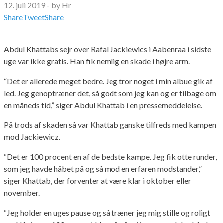
12. juli 2019
-
by
Hr
Share
Tweet
Share
Abdul Khattabs sejr over Rafal Jackiewics i Aabenraa i sidste
uge var ikke gratis. Han fik nemlig en skade i højre arm.
“Det er allerede meget bedre. Jeg tror noget i min albue gik af
led. Jeg genoptræner det, så godt som jeg kan og er tilbage om
en måneds tid,” siger Abdul Khattab i en pressemeddelelse.
På trods af skaden så var Khattab ganske tilfreds med kampen
mod Jackiewicz.
“Det er 100 procent en af de bedste kampe. Jeg fik otte runder,
som jeg havde håbet på og så mod en erfaren modstander,”
siger Khattab, der forventer at være klar i oktober eller
november.
“Jeg holder en uges pause og så træner jeg mig stille og roligt