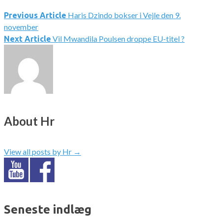
Haris Dzindo bokser i Vejle den 9.
Indlægsnavigation
Previous Article
november
Vil Mwandila Poulsen droppe EU-titel ?
Next Article
About Hr
View all posts by Hr
→
Seneste indlæg