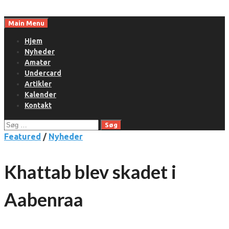
Skip
to
Main Menu
content
Hjem
Nyheder
Amatør
Undercard
Artikler
Kalender
Kontakt
Søg
efter:
Featured
/
Nyheder
Khattab blev skadet i
Aabenraa