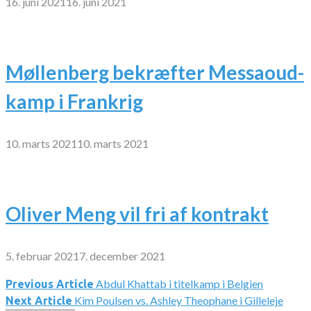
16. juni 2021
16. juni 2021
Møllenberg bekræfter Messaoud-
kamp i Frankrig
10. marts 2021
10. marts 2021
Oliver Meng vil fri af kontrakt
5. februar 2021
7. december 2021
Abdul Khattab i titelkamp i Belgien
Indlægsnavigation
Previous Article
Kim Poulsen vs. Ashley Theophane i Gilleleje
Next Article