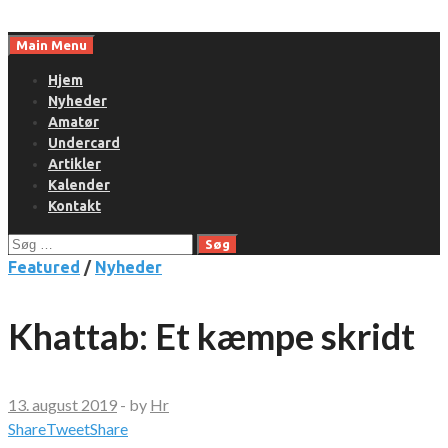
Skip
to
Main Menu
content
Hjem
Nyheder
Amatør
Undercard
Artikler
Kalender
Kontakt
Søg
efter:
Featured
/
Nyheder
Khattab: Et kæmpe skridt
13. august 2019
-
by
Hr
Share
Tweet
Share