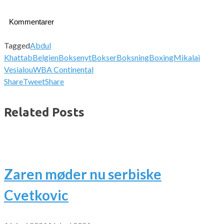
Kommentarer
Tagged
Abdul
Khattab
Belgien
Boksenyt
Bokser
Boksning
Boxing
Mikalai
Vesialou
WBA Continental
Share
Tweet
Share
Related Posts
Zaren møder nu serbiske
Cvetkovic