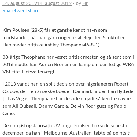
14. august 2019
14. august 2019
-
by
Hr
Share
Tweet
Share
Kim Poulsen (28-5) får et ganske kendt navn som
modstander, når han går i ringen i Gilleleje den 5. oktober.
Han møder britiske Ashley Theopane (46-8-1).
38-årige Theophane har været britisk mester, og så sent som i
2016 mødte han Adrien Broner i en kamp om den ledige WBA
VM-titel i letweltervægt.
I 2013 vandt han en split decision over nigerianeren Robert
Osiobe, der i en årrække boede i Danmark, inden han flyttede
til Las Vegas. Theophane har desuden mødt så kendte navne
som Ali Oubaali, Danny Garcia, Delvin Rodriguez og Pablo
Cano.
Den nu østrigsk bosatte 32-årige Poulsen boksede senest i
december, da han i Melbourne, Australien, tabte på points til