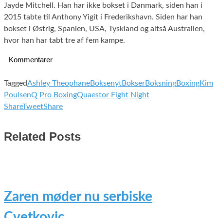
Jayde Mitchell. Han har ikke bokset i Danmark, siden han i
2015 tabte til Anthony Yigit i Frederikshavn. Siden har han
bokset i Østrig, Spanien, USA, Tyskland og altså Australien,
hvor han har tabt tre af fem kampe.
Kommentarer
Tagged
Ashley Theophane
Boksenyt
Bokser
Boksning
Boxing
Kim
Poulsen
Q Pro Boxing
Quaestor Fight Night
Share
Tweet
Share
Related Posts
Zaren møder nu serbiske
Cvetkovic