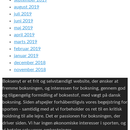
september 2019
august 2019
juli 2019
juni 2019
maj 2019
april 2019
marts 2019
februar 2019
januar 2019
december 2018
november 2018
Boksenyt er et frit og selvstændigt website, der ønsker at
fremme boksningen, og interessen for boksning, gennem god
og tilgængelig formidling af boksestof, med vægt på dansk
boksning. Siden afspejler forhåbentligvis vores begejstring for
sporten - samtidig med at vi forbeholder os ret til en kritisk
holdning til alle lejre. Det er passionen for boksningen, der
driver siden. Vi har ingen økonomiske interesser i sporten, og