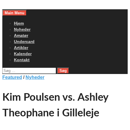
Skip
to
Main Menu
content
Hjem
Nyheder
Amatør
Undercard
Artikler
Kalender
Kontakt
Søg
efter:
Featured
/
Nyheder
Kim Poulsen vs. Ashley
Theophane i Gilleleje