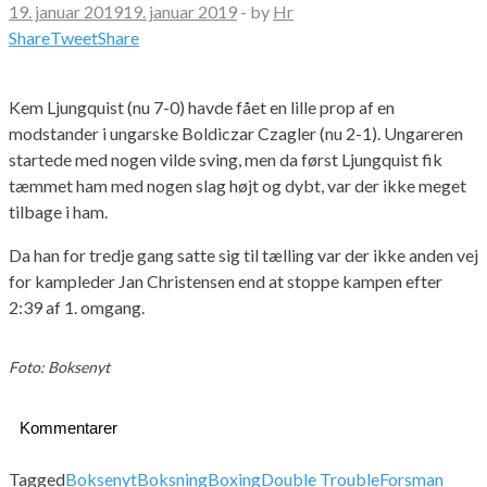
19. januar 2019
19. januar 2019
-
by
Hr
Share
Tweet
Share
Kem Ljungquist (nu 7-0) havde fået en lille prop af en
modstander i ungarske Boldiczar Czagler (nu 2-1). Ungareren
startede med nogen vilde sving, men da først Ljungquist fik
tæmmet ham med nogen slag højt og dybt, var der ikke meget
tilbage i ham.
Da han for tredje gang satte sig til tælling var der ikke anden vej
for kampleder Jan Christensen end at stoppe kampen efter
2:39 af 1. omgang.
Foto: Boksenyt
Kommentarer
Tagged
Boksenyt
Boksning
Boxing
Double Trouble
Forsman