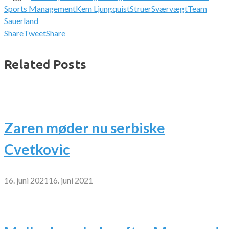
Sports Management
Kem Ljungquist
Struer
Sværvægt
Team
Sauerland
Share
Tweet
Share
Related Posts
Zaren møder nu serbiske
Cvetkovic
16. juni 2021
16. juni 2021