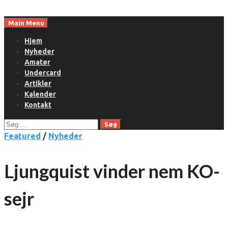
Skip
to
Main Menu
content
Hjem
Nyheder
Amatør
Undercard
Artikler
Kalender
Kontakt
Søg
efter:
Featured
/
Nyheder
Ljungquist vinder nem KO-
sejr