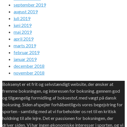
september 2019
august 2019
juli 2019
juni 2019
maj 2019
april 2019
marts 2019
februar 2019
januar 2019
december 2018
november 2018
Boksenyt er et frit og selvstændigt website, der ønsker at
fremme boksningen, og interessen for boksning, gennem god
og tilgængelig formidling af boksestof, med vægt på dansk
boksning. Siden afspejler forhåbentligvis vores begejstring for
sporten - samtidig med at vi forbeholder os ret til en kritisk
holdning til alle lejre. Det er passionen for boksningen, der
driver siden. Vi har ingen økonomiske interesser i sporten, og vi