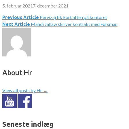
5. februar 2021
7. december 2021
Pervizaj fik kort aften på kontoret
Indlægsnavigation
Previous Article
Mahdi Jallaw skriver kontrakt med Forsman
Next Article
About Hr
View all posts by Hr
→
Seneste indlæg