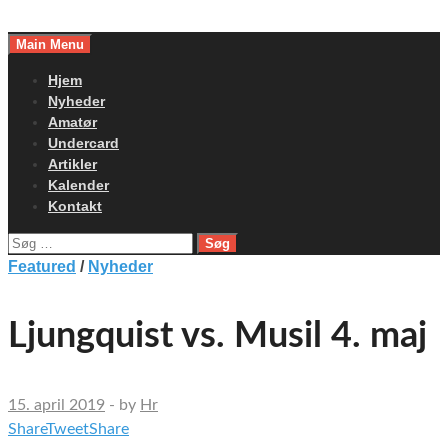
Skip
to
Main Menu
content
Hjem
Nyheder
Amatør
Undercard
Artikler
Kalender
Kontakt
Søg
efter:
Featured
/
Nyheder
Ljungquist vs. Musil 4. maj
15. april 2019
-
by
Hr
Share
Tweet
Share