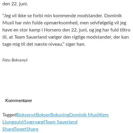
den 22. juni.
“Jeg vil ikke se forbi min kommende modstander. Dominik
Musil har min fulde opmærksomhed, men selvfølgelig vil jeg
have en stor kamp i Horsens den 22. juni, og jeg har fuld tiltro
til, at Team Sauerland vælger den rigtige modstander, der kan
tage mig til det næste niveau,” siger han.
Foto: Boksenyt
Kommentarer
Tagged
Boksenyt
Bokser
Boksning
Dominik Musil
Kem
Ljungquist
Sværvægt
Team Sauerland
Share
Tweet
Share