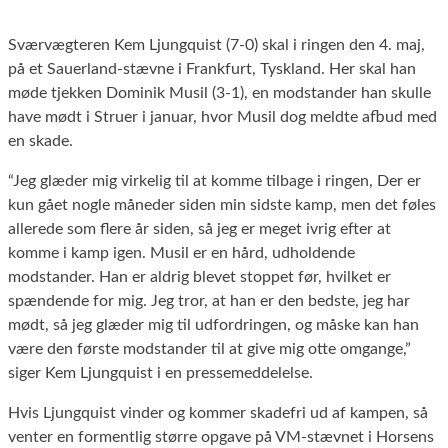
Sværvægteren Kem Ljungquist (7-0) skal i ringen den 4. maj,
på et Sauerland-stævne i Frankfurt, Tyskland. Her skal han
møde tjekken Dominik Musil (3-1), en modstander han skulle
have mødt i Struer i januar, hvor Musil dog meldte afbud med
en skade.
“Jeg glæder mig virkelig til at komme tilbage i ringen, Der er
kun gået nogle måneder siden min sidste kamp, men det føles
allerede som flere år siden, så jeg er meget ivrig efter at
komme i kamp igen. Musil er en hård, udholdende
modstander. Han er aldrig blevet stoppet før, hvilket er
spændende for mig. Jeg tror, at han er den bedste, jeg har
mødt, så jeg glæder mig til udfordringen, og måske kan han
være den første modstander til at give mig otte omgange,”
siger Kem Ljungquist i en pressemeddelelse.
Hvis Ljungquist vinder og kommer skadefri ud af kampen, så
venter en formentlig større opgave på VM-stævnet i Horsens