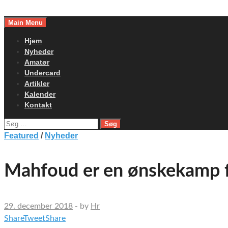
Skip
to
Main Menu
content
Hjem
Nyheder
Amatør
Undercard
Artikler
Kalender
Kontakt
Søg
efter:
Featured
/
Nyheder
Mahfoud er en ønskekamp f
29. december 2018
-
by
Hr
Share
Tweet
Share