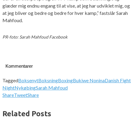
glæder mig endnu engang til at vise, at jeg har udviklet mig, og
at jeg bliver og bedre og bedre for hver kamp,” fastslår Sarah
Mahfoud.
PR-foto: Sarah Mahfoud Facebook
Kommentarer
Tagged
Boksenyt
Boksning
Boxing
Bukiwe Nonina
Danish Fight
Night
Nykøbing
Sarah Mahfoud
Share
Tweet
Share
Related Posts