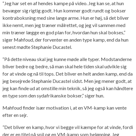
“Jeg har set en af hendes kampe på video. Jeg kan se, at hun
bevæger sig rigtig godt. Hun kommer godt rundt og bokser
kontraboksning med sine lange arme. Hun er høj, så det bliver
ikke nemt, men jeg træner målrettet, og jeg vil sammen med
min træner lægge en god plan for, hvordan hun skal bokses,”
siger Mahfoud, der forventer en anden type kamp, end da hun
senest mødte Stephanie Ducastel.
“På dette niveau skal jeg kunne møde alle typer. Modstanderne
bliver bedre og bedre, så man skal hele tiden skal udvikle sig
for at vinde og nå til tops. Det bliver en helt anden kamp, end da
jeg besejrede Stephanie Ducastel sidst. Men jeg mener godt, at
jeg kan finde ud at omstille min teknik, så jeg også kan håndtere
en type som den sydafrikanske bokser,” siger hun.
Mahfoud finder især motivation i, at en VM-kamp kan vente
efter en sejr.
”Det bliver en kamp, hvor vi begge vil kæmpe for at vinde, fordi
der er en titel på spil og en VM-kamp som belønning. Jeg