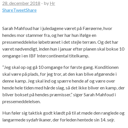
28. december 2018
-
by
Hr
Share
Tweet
Share
Sarah Mahfoud har i juledagene været på Færøerne, hvor
hendes mor stammer fra, og her har hun ifølge en
pressemeddelelse løbetrænet i det stejle terræn. Og det har
været nødvendigt, inden hun i januar efter planen skal bokse 10
omgange i en IBF Intercontinental titelkamp.
“Jeg skal op og gå 10 omgange for første gang. Konditionen
skal være på plads, for jeg tror, at den kan blive afgørende i
denne kamp. Jeg skal ind og spærre hende af og være over
hende hele tiden med hårde slag, så det ikke bliver en kamp, der
bliver bokset på hendes præmisser,” siger Sarah Mahfoud i
pressemeddelelsen.
Hun føler sig taktisk godt klædt på til at møde den ranglede og
langarmede sydafrikaner, der forleden hentede sin 14. sejr.