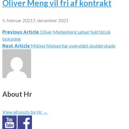
Oliver Meng vil fri af kontrakt
5. februar 2021
7. december 2021
Oliver Møllenberg satser fuld tid på
Indlægsnavigation
Previous Article
boksning
Mikkel Nielsen har overstået skulderskade
Next Article
About Hr
View all posts by Hr
→