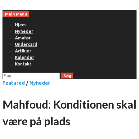
Skip
to
Main Menu
content
Hjem
Nyheder
Amatør
Undercard
Artikler
Kalender
Kontakt
Søg
efter:
Featured
/
Nyheder
Mahfoud: Konditionen skal
være på plads