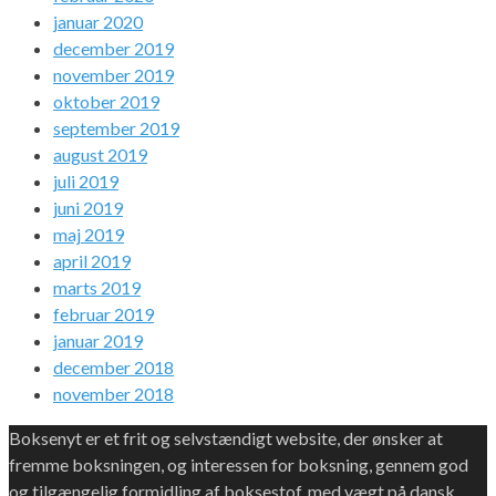
januar 2020
december 2019
november 2019
oktober 2019
september 2019
august 2019
juli 2019
juni 2019
maj 2019
april 2019
marts 2019
februar 2019
januar 2019
december 2018
november 2018
Boksenyt er et frit og selvstændigt website, der ønsker at
fremme boksningen, og interessen for boksning, gennem god
og tilgængelig formidling af boksestof, med vægt på dansk