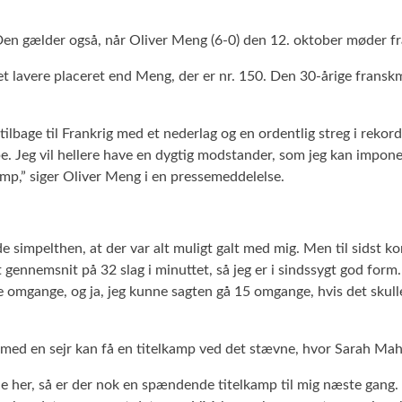
en gælder også, når Oliver Meng (6-0) den 12. oktober møder fra
 lavere placeret end Meng, der er nr. 150. Den 30-årige franskm
tilbage til Frankrig med et nederlag og en ordentlig streg i rekor
. Jeg vil hellere have en dygtig modstander, som jeg kan imponer
 kamp,” siger Oliver Meng i en pressemeddelelse.
ede simpelthen, at der var alt muligt galt med mig. Men til sidst 
t gennemsnit på 32 slag i minuttet, så jeg er i sindssygt god for
otte omgange, og ja, jeg kunne sagten gå 15 omgange, hvis det skul
n med en sejr kan få en titelkamp ved det stævne, hvor Sarah Mah
ne her, så er der nok en spændende titelkamp til mig næste gang. 