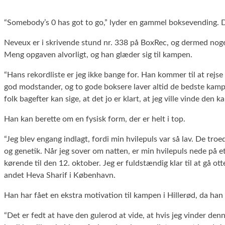
“Somebody’s 0 has got to go,” lyder en gammel boksevending. D
Neveux er i skrivende stund nr. 338 på BoxRec, og dermed noget
Meng opgaven alvorligt, og han glæder sig til kampen.
“Hans rekordliste er jeg ikke bange for. Han kommer til at rejse 
god modstander, og to gode boksere laver altid de bedste kampe
folk bagefter kan sige, at det jo er klart, at jeg ville vinde den
Han kan berette om en fysisk form, der er helt i top.
“Jeg blev engang indlagt, fordi min hvilepuls var så lav. De tro
og genetik. Når jeg sover om natten, er min hvilepuls nede på e
kørende til den 12. oktober. Jeg er fuldstændig klar til at gå 
andet Heva Sharif i København.
Han har fået en ekstra motivation til kampen i Hillerød, da ha
“Det er fedt at have den gulerod at vide, at hvis jeg vinder den