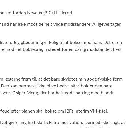
nske Jordan Neveux (8-0) i Hillerød.
and har ikke mødt de helt vilde modstandere. Alligevel tager
dlisten. Jeg glæder mig virkelig til at bokse mod ham. Det er en
e mod i et boksebrag, i stedet for en dårlig modstander, hvor
kom lægerne frem til, at det bare skyldtes min gode fysiske form
m. Den kan nærmest ikke blive bedre, så vi holder den bare
le være,” siger Meng, der har haft god sparring mod blandt
foud efter planen skal bokse om IBFs Interim VM-titel.
Det giver mig helt klart ekstra motivation. Dermed ikke sagt, at