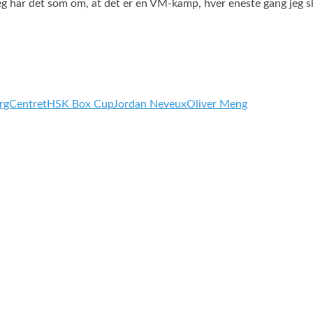
eg har det som om, at det er en VM-kamp, hver eneste gang jeg ska
rgCentret
HSK Box Cup
Jordan Neveux
Oliver Meng