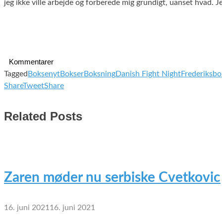
jeg ikke ville arbejde og forberede mig grundigt, uanset hvad. J
Kommentarer
Tagged
Boksenyt
Bokser
Boksning
Danish Fight Night
Frederiksbo
Share
Tweet
Share
Related Posts
Zaren møder nu serbiske Cvetkovic
16. juni 2021
16. juni 2021