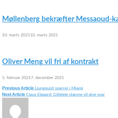
Møllenberg bekræfter Messaoud-ka
10. marts 2021
10. marts 2021
Oliver Meng vil fri af kontrakt
5. februar 2021
7. december 2021
Previous Article
Ljungquist sparrer i Miami
Indlægsnavigation
Next Article
Claus Elgaard: Gilleleje stævne vil give svar