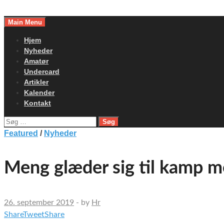
Skip
to
Main Menu
content
Hjem
Nyheder
Amatør
Undercard
Artikler
Kalender
Kontakt
Søg
efter:
Featured
/
Nyheder
Meng glæder sig til kamp m
26. september 2019
-
by
Hr
Share
Tweet
Share