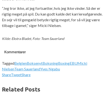
“Jeg tror ikke, at jeg fortsætter, hvis jeg ikke vinder. Så der er
rigtig meget på spil. Du kan godt kalde det karriereafgørende.
En sejr vil til gengæld betyde rigtig meget, for så vil jeg være
tilbage i gamet,” siger Micki Nielsen.
Kilde: Ekstra Bladet, Foto: Team Sauerland
Kommentarer
Tagged
Belgien
Boksenyt
Boksning
Boxing
EBU
Micki
Nielsen
Team Sauerland
Yves Ngabu
Share
Tweet
Share
Related Posts