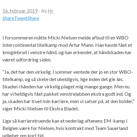
16. februar 2019
-
by
Hr
Share
Tweet
Share
I forsommeren måtte Micki Nielsen melde afbud til en WBO
Intercontinental titelkamp mod Artur Mann. Han havde fået et
knoglebrud i venstre hånd, og han erkender, at håndskaden har
været udfordring siden.
“Ja, det har den virkelig. I sommer ventede der jo en stor WBO-
titelkamp, og så skete det uheldigvis, lige inden det gik løs.
Skaden i hånden har virkelig plaget mig mange gange. Men nu
har vi heldigvis fået pakket venstrelabben ekstra godt ind. Og
ja, skaden har truet min karriere, men vi satser på, at den holder,”
siger Micki Nielsen til Ekstra Bladet.
Lige så karrieretruende kan et nederlag aftenens EM-kamp i
Belgien være for Nielsen, hvis kontrakt med Team Sauerland
udløber om kort tid.