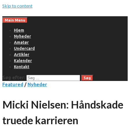
Skip to content
Main Menu
Hjem
Nyheder
Amatør
Undercard
Artikler
Kalender
Kontakt
Søg efter:
Featured
/
Nyheder
Micki Nielsen: Håndskade
truede karrieren