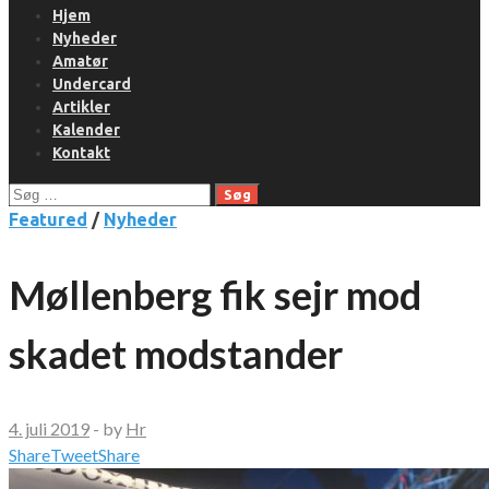
Hjem
Nyheder
Amatør
Undercard
Artikler
Kalender
Kontakt
Søg
efter:
Featured
/
Nyheder
Møllenberg fik sejr mod
skadet modstander
4. juli 2019
-
by
Hr
Share
Tweet
Share