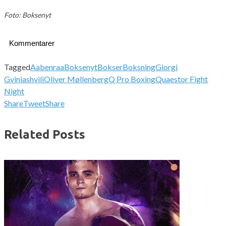
Foto: Boksenyt
Kommentarer
Tagged
Aabenraa
Boksenyt
Bokser
Boksning
Giorgi
Gviniashvili
Oliver Møllenberg
Q Pro Boxing
Quaestor Fight
Night
Share
Tweet
Share
Related Posts