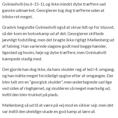
Gviniashvili (nu 6-15-1), og ikke mindst dybe træffere sad
ganske udmærket. Georgieren tog dog træfferne uden at
blinke ret meget.
Gradvis begyndte Gviniashvili også at skrue lidt op for blusset,
så der kom en boksekamp ud af det. Georgieren skiftede
jævnligt fodstilling, men det bragte ikke rigtigt Møllenberg ud
af fatning. Han varierede slagene godt med begge hænder,
ligestød og hooks, høje og dybe træffere, men Gvinisahvili
kæmpede stadig med.
Det gjorde han dog ikke, da hans skulder røg af led i 4. omgang,
og han måtte meget forståeligt opgive efter af omgangen. Der
blev talt om en “georgisk skulder”, men undertegnede sad lige
ved siden af ringhjørnet, og skulderen så meget mærkelig ud,
indtil den blev trukket på plads.
Møllenberg så ud til at være på vej mod en sikker sejr, men det
var indtil den uheldige skade en god kamp at lære af.