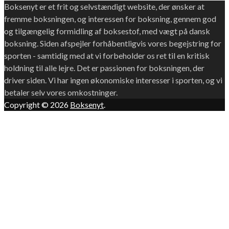
Boksenyt er et frit og selvstændigt website, der ønsker at
fremme boksningen, og interessen for boksning, gennem god
og tilgængelig formidling af boksestof, med vægt på dansk
boksning. Siden afspejler forhåbentligvis vores begejstring for
sporten - samtidig med at vi forbeholder os ret til en kritisk
holdning til alle lejre. Det er passionen for boksningen, der
driver siden. Vi har ingen økonomiske interesser i sporten, og vi
betaler selv vores omkostninger.
Copyright © 2026
Boksenyt
.