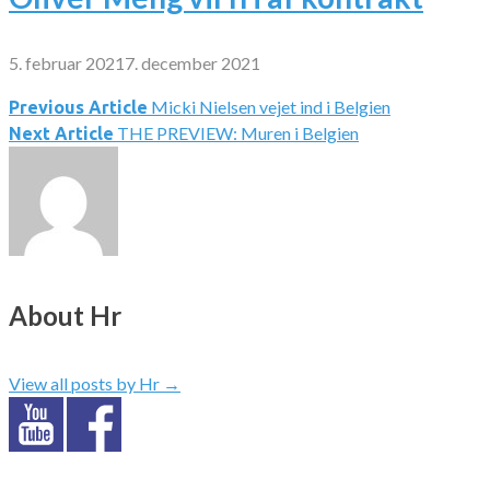
5. februar 2021
7. december 2021
Micki Nielsen vejet ind i Belgien
Indlægsnavigation
Previous Article
THE PREVIEW: Muren i Belgien
Next Article
About Hr
View all posts by Hr
→