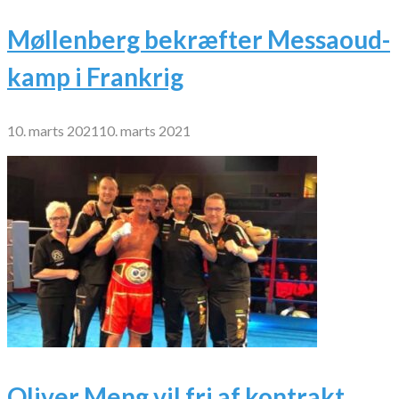
Møllenberg bekræfter Messaoud-
kamp i Frankrig
10. marts 2021
10. marts 2021
Oliver Meng vil fri af kontrakt