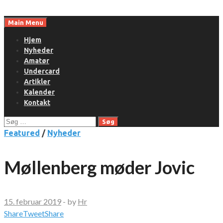
Skip
to
Main Menu
content
Hjem
Nyheder
Amatør
Undercard
Artikler
Kalender
Kontakt
Søg
efter:
Featured
/
Nyheder
Møllenberg møder Jovic
15. februar 2019
-
by
Hr
Share
Tweet
Share