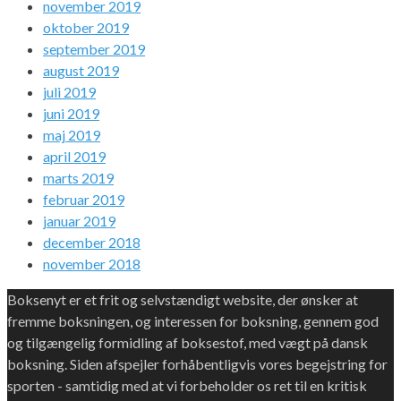
november 2019
oktober 2019
september 2019
august 2019
juli 2019
juni 2019
maj 2019
april 2019
marts 2019
februar 2019
januar 2019
december 2018
november 2018
Boksenyt er et frit og selvstændigt website, der ønsker at
fremme boksningen, og interessen for boksning, gennem god
og tilgængelig formidling af boksestof, med vægt på dansk
boksning. Siden afspejler forhåbentligvis vores begejstring for
sporten - samtidig med at vi forbeholder os ret til en kritisk