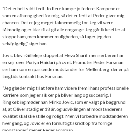
“Det er helt vildt fedt. Jo flere kampe jo federe. Kampene er
som en afhængighed for mig, så det er fedt at Peder giver mig
chancen. Det er jeg meget taknemmelig for. Jeg vil være
tålmodig og er klar til at gå alle omgange. Jeg går ikke efter at
stoppe ham, men kommer muligheden, så tager jeg den
selvfølgelig,” siger han.
Jovic blev i Gilleleje stoppet af Heva Sharif, men serberen har
en sejr over Puriya Haidari på cv’et. Promoter Peder Forsman
ser ham som en passende modstander for Møllenberg, der er på
langtidskontrakt hos Forsman.
“Jeg glæder mig til at føre ham videre frem i hans professionelle
karriere, som jeg er sikker på bliver lang og succesrig. I
Ringkøbing møder han Mirko Jovic, som er valgt på baggrund
af, at Oliver stadig er 18 år, og udviklingen af modstanderens
kvalitet skal ske stille og roligt. Men vi forbedre modstanderen
hver gang, og Jovic er en fornuftigt skridt op fra forrige
modstander,” mener Peder Forsman.