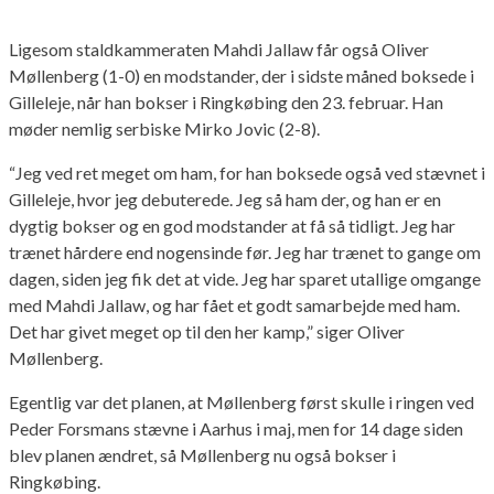
Ligesom staldkammeraten Mahdi Jallaw får også Oliver
Møllenberg (1-0) en modstander, der i sidste måned boksede i
Gilleleje, når han bokser i Ringkøbing den 23. februar. Han
møder nemlig serbiske Mirko Jovic (2-8).
“Jeg ved ret meget om ham, for han boksede også ved stævnet i
Gilleleje, hvor jeg debuterede. Jeg så ham der, og han er en
dygtig bokser og en god modstander at få så tidligt. Jeg har
trænet hårdere end nogensinde før. Jeg har trænet to gange om
dagen, siden jeg fik det at vide. Jeg har sparet utallige omgange
med Mahdi Jallaw, og har fået et godt samarbejde med ham.
Det har givet meget op til den her kamp,” siger Oliver
Møllenberg.
Egentlig var det planen, at Møllenberg først skulle i ringen ved
Peder Forsmans stævne i Aarhus i maj, men for 14 dage siden
blev planen ændret, så Møllenberg nu også bokser i
Ringkøbing.