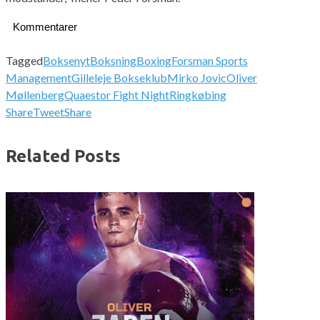
Kommentarer
Tagged
Boksenyt
Boksning
Boxing
Forsman Sports
Management
Gilleleje Bokseklub
Mirko Jovic
Oliver
Møllenberg
Quaestor Fight Night
Ringkøbing
Share
Tweet
Share
Related Posts