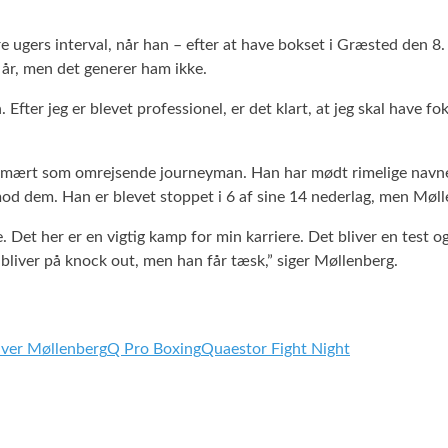
ugers interval, når han – efter at have bokset i Græsted den 8. j
 år, men det generer ham ikke.
ter jeg er blevet professionel, er det klart, at jeg skal have fok
rimært som omrejsende journeyman. Han har mødt rimelige navne
 mod dem. Han er blevet stoppet i 6 af sine 14 nederlag, men Møl
Det her er en vigtig kamp for min karriere. Det bliver en test og
bliver på knock out, men han får tæsk,” siger Møllenberg.
iver Møllenberg
Q Pro Boxing
Quaestor Fight Night