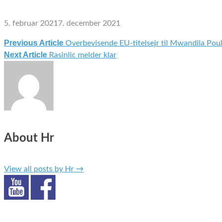
5. februar 2021
7. december 2021
Previous Article
Overbevisende EU-titelsejr til Mwandila Pou
Indlægsnavigation
Next Article
Rasinlic melder klar
About Hr
View all posts by Hr
→