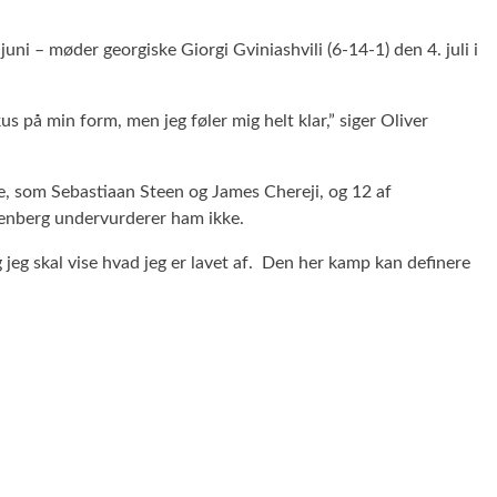
uni – møder georgiske Giorgi Gviniashvili (6-14-1) den 4. juli i
us på min form, men jeg føler mig helt klar,” siger Oliver
, som Sebastiaan Steen og James Chereji, og 12 af
lenberg undervurderer ham ikke.
 jeg skal vise hvad jeg er lavet af. Den her kamp kan definere