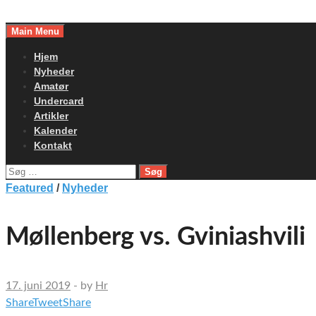
Skip
to
Main Menu
content
Hjem
Nyheder
Amatør
Undercard
Artikler
Kalender
Kontakt
Søg
efter:
Featured
/
Nyheder
Møllenberg vs. Gviniashvili
17. juni 2019
-
by
Hr
Share
Tweet
Share