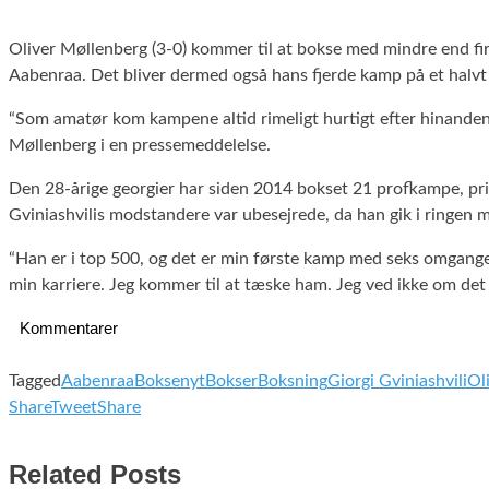
Oliver Møllenberg (3-0) kommer til at bokse med mindre end fire 
Aabenraa. Det bliver dermed også hans fjerde kamp på et halvt
“Som amatør kom kampene altid rimeligt hurtigt efter hinanden. Ef
Møllenberg i en pressemeddelelse.
Den 28-årige georgier har siden 2014 bokset 21 profkampe, p
Gviniashvilis modstandere var ubesejrede, da han gik i ringen
“Han er i top 500, og det er min første kamp med seks omgange. 
min karriere. Jeg kommer til at tæske ham. Jeg ved ikke om det 
Kommentarer
Tagged
Aabenraa
Boksenyt
Bokser
Boksning
Giorgi Gviniashvili
Ol
Share
Tweet
Share
Related Posts